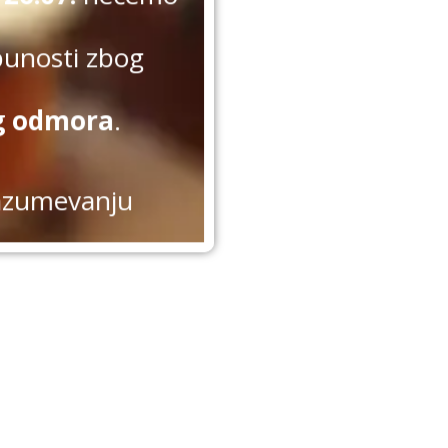
punosti zbog
g odmora
.
azumevanju