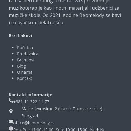
rad sa decom ranog uzrasta , za sprovođenje
muzikoterapije kao i notni materijal i udžbenici za
muzičke škole. Od 2021. godine Beomelody se bavi
i izdavačkom delatnošću.
Brzi linkovi
Početna
Prodavnica
Brendovi
Blog
O nama
Kontakt
Kontakt informacije
+381 11 322 11 77
Majke Jevrosime 2 (ulaz iz Takovske ulice),
Beograd
office@beomelody.rs
Pon-Pet: 11:00-19:00, Sub: 10:00-15:00, Ned: Ne