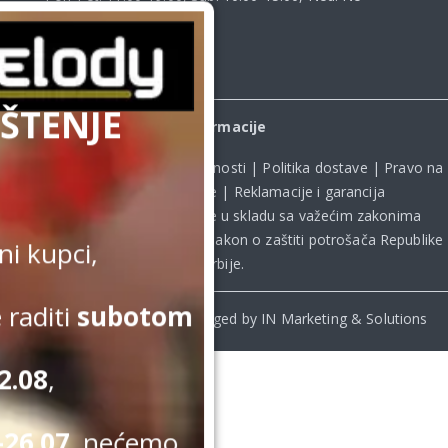
radimo
ŠTENJE
Informacije
Uslovi kupovine
|
Politika privatnosti
|
Politika dostave
|
Pravo na
odustanak od kupovine
|
Reklamacije i garancija
Kupovina na sajtu obavlja se u skladu sa važećim zakonima
Republike Srbije, uključujući **
Zakon o zaštiti potrošača Republike
i kupci,
Srbije
.
 raditi
subotom
© Beomelody.rs. 2025. Desinged by IN Marketing & Solutions
2.08
,
26.07.
nećemo