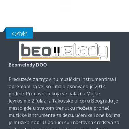
Kontakt
Beomelody DOO
Preduzeće za trgovinu muzičkim instrumentima i
opremom na veliko i malo osnovano je 2014.
godine. Prodavnica koja se nalazi u Majke
Jevrosime 2 (ulaz iz Takovske ulice) u Beogradu je
mesto gde u svakom trenutku možete pronaći
muzičke isntrumente za decu, učenike i one kojima
je muzika hobi. U ponudi su i nastavna sredstva za