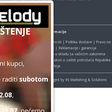
radimo
ŠTENJE
Informacije
Uslovi kupovine
|
Politika privatnosti
|
Politika dostave
|
Pravo na
odustanak od kupovine
|
Reklamacije i garancija
Kupovina na sajtu obavlja se u skladu sa važećim zakonima
Republike Srbije, uključujući **
Zakon o zaštiti potrošača Republike
i kupci,
Srbije
.
 raditi
subotom
© Beomelody.rs. 2025. Desinged by IN Marketing & Solutions
2.08
,
26.07.
nećemo