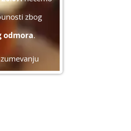
punosti zbog
g odmora
.
azumevanju