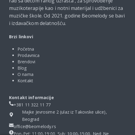
rad sa decom ranog uzrasta , za sprovođenje
muzikoterapije kao i notni materijal i udžbenici za
muzičke škole. Od 2021. godine Beomelody se bavi
i izdavačkom delatnošću.
Brzi linkovi
Početna
Prodavnica
Brendovi
Blog
O nama
Kontakt
Kontakt informacije
+381 11 322 11 77
Majke Jevrosime 2 (ulaz iz Takovske ulice),
Beograd
office@beomelody.rs
Pon-Pet: 11:00-19:00, Sub: 10:00-15:00, Ned: Ne