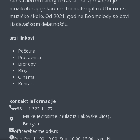
rad sa decom ranog uzrasta , za sprovođenje
muzikoterapije kao i notni materijal i udžbenici za
muzičke škole. Od 2021. godine Beomelody se bavi
i izdavačkom delatnošću.
Brzi linkovi
Početna
Prodavnica
Brendovi
Blog
O nama
Kontakt
Kontakt informacije
+381 11 322 11 77
Majke Jevrosime 2 (ulaz iz Takovske ulice),
Beograd
office@beomelody.rs
Pon-Pet: 11:00-19:00, Sub: 10:00-15:00, Ned: Ne