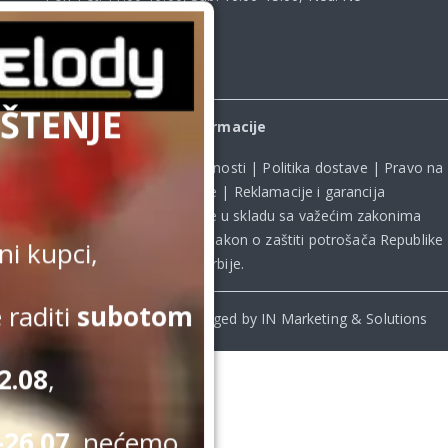
radimo
ŠTENJE
Informacije
Uslovi kupovine
|
Politika privatnosti
|
Politika dostave
|
Pravo na
odustanak od kupovine
|
Reklamacije i garancija
Kupovina na sajtu obavlja se u skladu sa važećim zakonima
Republike Srbije, uključujući **
Zakon o zaštiti potrošača Republike
i kupci,
Srbije
.
 raditi
subotom
© Beomelody.rs. 2025. Desinged by IN Marketing & Solutions
2.08
,
26.07.
nećemo