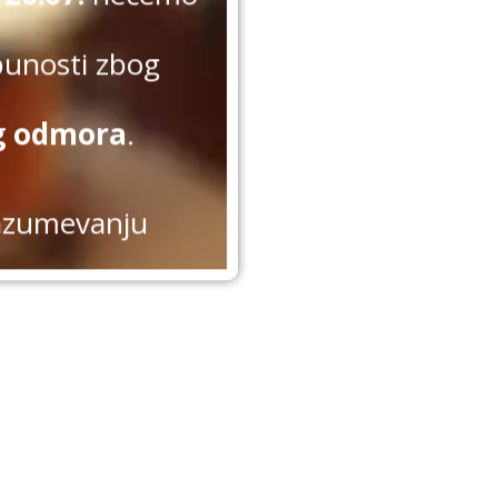
punosti zbog
g odmora
.
azumevanju