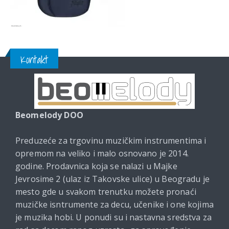
Kontakt
Beomelody DOO
Preduzeće za trgovinu muzičkim instrumentima i
opremom na veliko i malo osnovano je 2014.
godine. Prodavnica koja se nalazi u Majke
Jevrosime 2 (ulaz iz Takovske ulice) u Beogradu je
mesto gde u svakom trenutku možete pronaći
muzičke isntrumente za decu, učenike i one kojima
je muzika hobi. U ponudi su i nastavna sredstva za