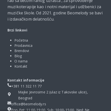
rad sa decom ranog uzrasta , za sprovođenje
muzikoterapije kao i notni materijal i udžbenici za
muzičke škole. Od 2021. godine Beomelody se bavi
i izdavačkom delatnošću.
Brzi linkovi
Početna
Prodavnica
Brendovi
Blog
O nama
Kontakt
Kontakt informacije
+381 11 322 11 77
Majke Jevrosime 2 (ulaz iz Takovske ulice),
Beograd
office@beomelody.rs
Pon-Pet: 11:00-19:00, Sub: 10:00-15:00, Ned: Ne