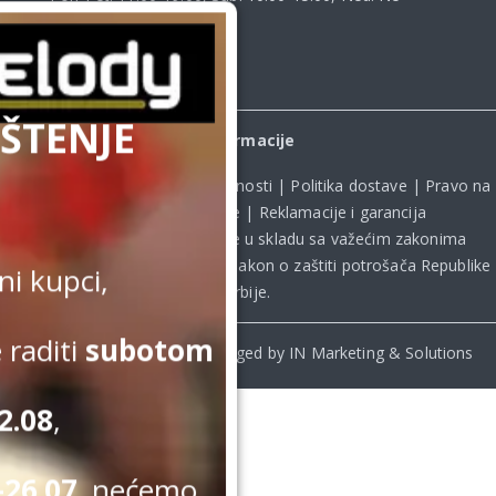
radimo
ŠTENJE
Informacije
Uslovi kupovine
|
Politika privatnosti
|
Politika dostave
|
Pravo na
odustanak od kupovine
|
Reklamacije i garancija
Kupovina na sajtu obavlja se u skladu sa važećim zakonima
Republike Srbije, uključujući **
Zakon o zaštiti potrošača Republike
i kupci,
Srbije
.
 raditi
subotom
© Beomelody.rs. 2025. Desinged by IN Marketing & Solutions
2.08
,
26.07.
nećemo