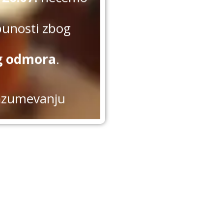
punosti zbog
g odmora
.
azumevanju