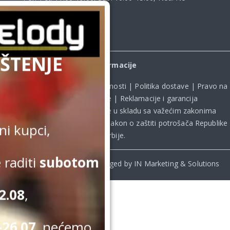
radimo
ŠTENJE
Informacije
Uslovi kupovine
|
Politika privatnosti
|
Politika dostave
|
Pravo na
odustanak od kupovine
|
Reklamacije i garancija
Kupovina na sajtu obavlja se u skladu sa važećim zakonima
Republike Srbije, uključujući **
Zakon o zaštiti potrošača Republike
i kupci,
Srbije
.
 raditi
subotom
© Beomelody.rs. 2025. Desinged by IN Marketing & Solutions
2.08
,
26.07.
nećemo