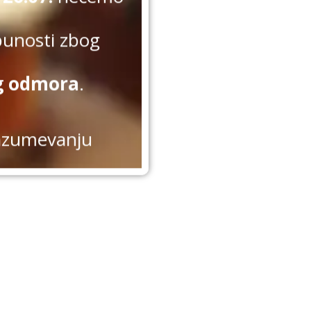
punosti zbog
g odmora
.
azumevanju