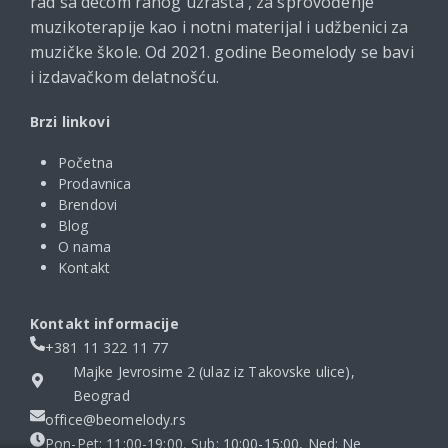
rad sa decom ranog uzrasta , za sprovođenje
muzikoterapije kao i notni materijal i udžbenici za
muzičke škole. Od 2021. godine Beomelody se bavi
i izdavačkom delatnošću.
Brzi linkovi
Početna
Prodavnica
Brendovi
Blog
O nama
Kontakt
Kontakt informacije
+381 11 322 11 77
Majke Jevrosime 2 (ulaz iz Takovske ulice),
Beograd
office@beomelody.rs
Pon-Pet: 11:00-19:00, Sub: 10:00-15:00, Ned: Ne