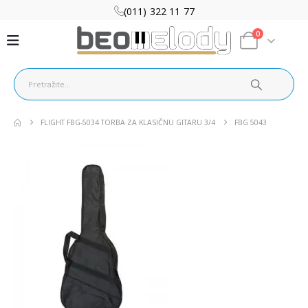
(011) 322 11 77
0
FLIGHT FBG-5034 TORBA ZA KLASIČNU GITARU 3/4
FBG 5043