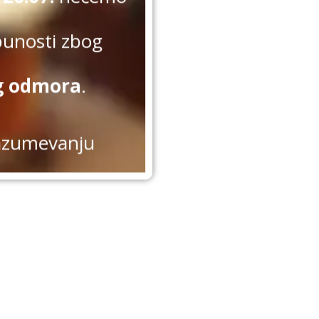
punosti zbog
g odmora
.
azumevanju