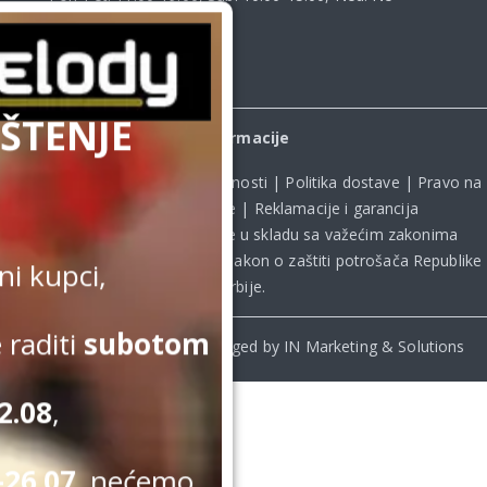
radimo
ŠTENJE
Informacije
Uslovi kupovine
|
Politika privatnosti
|
Politika dostave
|
Pravo na
odustanak od kupovine
|
Reklamacije i garancija
Kupovina na sajtu obavlja se u skladu sa važećim zakonima
Republike Srbije, uključujući **
Zakon o zaštiti potrošača Republike
i kupci,
Srbije
.
 raditi
subotom
© Beomelody.rs. 2025. Desinged by IN Marketing & Solutions
2.08
,
26.07.
nećemo