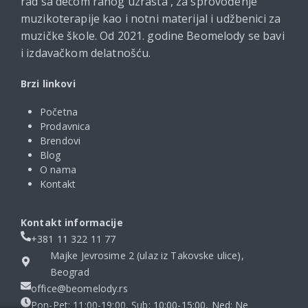
rad sa decom ranog uzrasta , za sprovođenje
muzikoterapije kao i notni materijal i udžbenici za
muzičke škole. Od 2021. godine Beomelody se bavi
i izdavačkom delatnošću.
Brzi linkovi
Početna
Prodavnica
Brendovi
Blog
O nama
Kontakt
Kontakt informacije
+381 11 322 11 77
Majke Jevrosime 2 (ulaz iz Takovske ulice),
Beograd
office@beomelody.rs
Pon-Pet: 11:00-19:00, Sub: 10:00-15:00, Ned: Ne