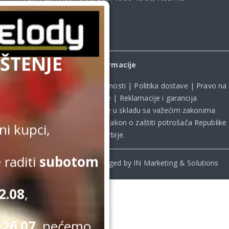
radimo
ŠTENJE
Informacije
Uslovi kupovine
|
Politika privatnosti
|
Politika dostave
|
Pravo na
odustanak od kupovine
|
Reklamacije i garancija
Kupovina na sajtu obavlja se u skladu sa važećim zakonima
Republike Srbije, uključujući **
Zakon o zaštiti potrošača Republike
i kupci,
Srbije
.
 raditi
subotom
© Beomelody.rs. 2025. Desinged by IN Marketing & Solutions
2.08
,
26.07.
nećemo