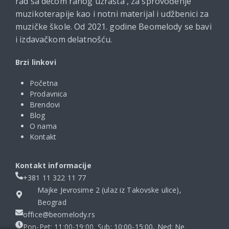
rad sa decom ranog uzrasta , za sprovođenje
muzikoterapije kao i notni materijal i udžbenici za
muzičke škole. Od 2021. godine Beomelody se bavi
i izdavačkom delatnošću.
Brzi linkovi
Početna
Prodavnica
Brendovi
Blog
O nama
Kontakt
Kontakt informacije
+381 11 322 11 77
Majke Jevrosime 2 (ulaz iz Takovske ulice),
Beograd
office@beomelody.rs
Pon-Pet: 11:00-19:00, Sub: 10:00-15:00, Ned: Ne