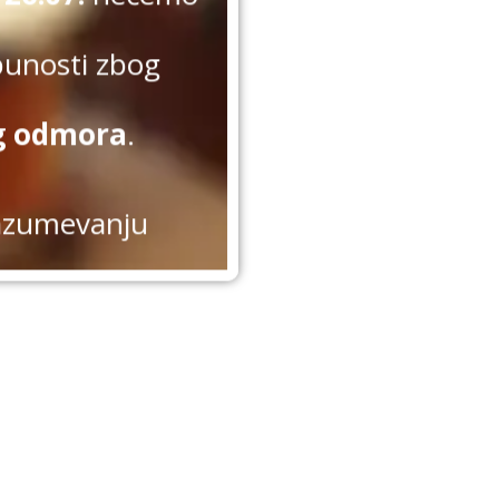
punosti zbog
g odmora
.
azumevanju