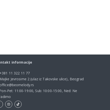
ntakt informacije
+381 11 322 11 77
Majke Jevrosime 2 (ulaz iz Takovske ulice), Beograd
office@beomelody.rs
Pon-Pet: 11:00-19:00, Sub: 10:00-15:00, Ned: Ne
radimo