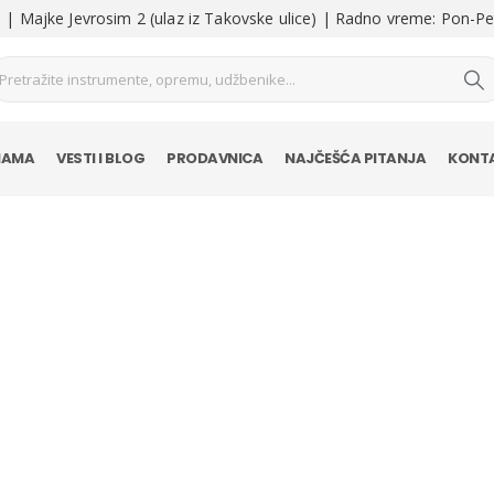
| Majke Jevrosim 2 (ulaz iz Takovske ulice) | Radno vreme: Pon-Pe
NAMA
VESTI I BLOG
PRODAVNICA
NAJČEŠĆA PITANJA
KONT