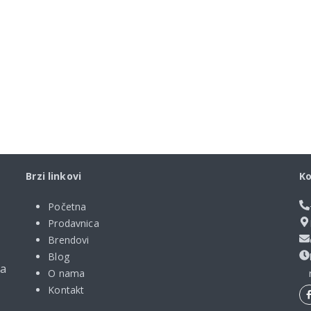
Brzi linkovi
Ko
Početna
Prodavnica
Brendovi
Blog
ma
O nama
Kontakt