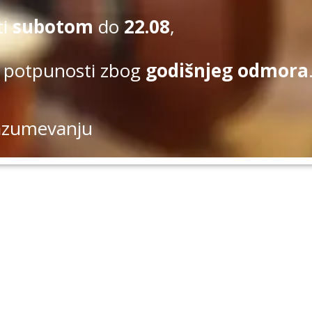
ti
subotom
do
22.08
,
 potpunosti zbog
godišnjeg odmora
azumevanju