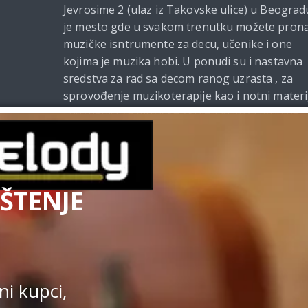
Jevrosime 2 (ulaz iz Takovske ulice) u Beograd
je mesto gde u svakom trenutku možete prona
muzičke isntrumente za decu, učenike i one
kojima je muzika hobi. U ponudi su i nastavna
sredstva za rad sa decom ranog uzrasta , za
sprovođenje muzikoterapije kao i notni materi
i udžbenici za muzičke škole. Od 2021. godine
Beomelody se bavi i izdavačkom delatnošću.
ŠTENJE
Uslovi kupovine
|
Politi
Kupovina na sajtu obavlja se u s
i kupci,