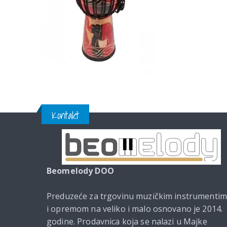
Kontakt
Beomelody DOO
Preduzeće za trgovinu muzičkim instrumenti
i opremom na veliko i malo osnovano je 2014.
godine. Prodavnica koja se nalazi u Majke