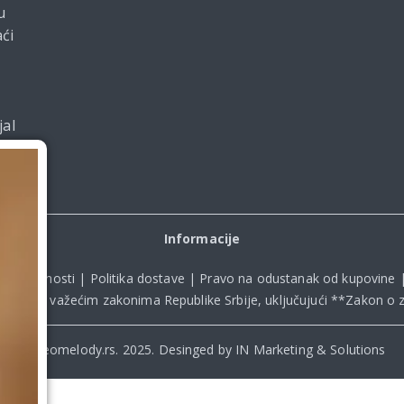
u
ći
jal
Informacije
ka privatnosti
|
Politika dostave
|
Pravo na odustanak od kupovine
kladu sa važećim zakonima Republike Srbije, uključujući **
Zakon o z
© Beomelody.rs. 2025. Desinged by IN Marketing & Solutions