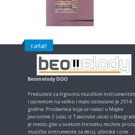
Kontakt
Beomelody DOO
Preduzeće za trgovinu muzičkim instrumenti
i opremom na veliko i malo osnovano je 2014.
godine. Prodavnica koja se nalazi u Majke
Jevrosime 2 (ulaz iz Takovske ulice) u Beograd
je mesto gde u svakom trenutku možete prona
muzičke isntrumente za decu, učenike i one