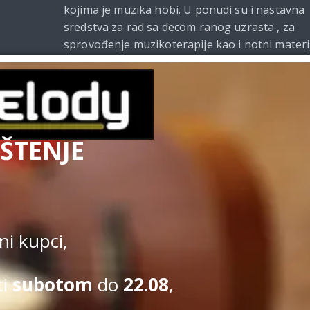
kojima je muzika hobi. U ponudi su i nastavna
sredstva za rad sa decom ranog uzrasta , za
sprovođenje muzikoterapije kao i notni materi
i udžbenici za muzičke škole. Od 2021. godine
Beomelody se bavi i izdavačkom delatnošću.
ŠTENJE
Uslovi kupovine
|
Politi
Kupovina na sajtu obavlja se u s
i kupci,
ti
subotom
do
22.08
,