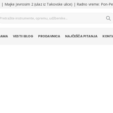
| Majke Jevrosim 2 (ulaz iz Takovske ulice) | Radno vreme: Pon-Pe
NAMA
VESTI I BLOG
PRODAVNICA
NAJČEŠĆA PITANJA
KONT