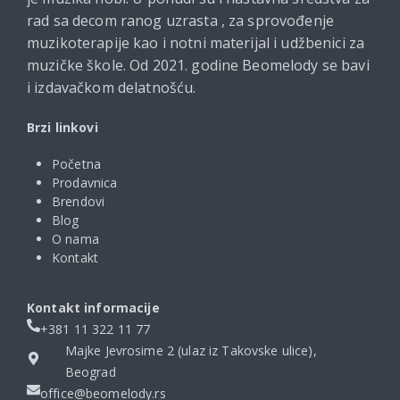
rad sa decom ranog uzrasta , za sprovođenje
muzikoterapije kao i notni materijal i udžbenici za
muzičke škole. Od 2021. godine Beomelody se bavi
i izdavačkom delatnošću.
Brzi linkovi
Početna
Prodavnica
Brendovi
Blog
O nama
Kontakt
Kontakt informacije
+381 11 322 11 77
Majke Jevrosime 2 (ulaz iz Takovske ulice),
Beograd
office@beomelody.rs