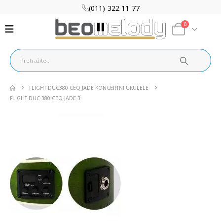
(011) 322 11 77
0
FLIGHT DUC380 CEQ JADE KONCERTNI UKULELE
FLIGHT-DUC-380-CEQ-JADE-3