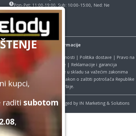
Pon-Pet: 11:00-19:00, Sub: 10:00-15:00, Ned: Ne
radimo
ŠTENJE
Informacije
Uslovi kupovine
|
Politika privatnosti
|
Politika dostave
|
Pravo na
odustanak od kupovine
|
Reklamacije i garancija
Kupovina na sajtu obavlja se u skladu sa važećim zakonima
Republike Srbije, uključujući **
Zakon o zaštiti potrošača Republike
i kupci,
Srbije
.
 raditi
subotom
© Beomelody.rs. 2025. Desinged by IN Marketing & Solutions
2.08
,