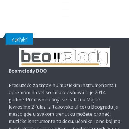
Kontakt
Beomelody DOO
Preduzeće za trgovinu muzičkim instrumentima i
opremom na veliko i malo osnovano je 2014.
godine. Prodavnica koja se nalazi u Majke
Jevrosime 2 (ulaz iz Takovske ulice) u Beogradu je
mesto gde u svakom trenutku možete pronaći
muzičke isntrumente za decu, učenike i one kojima
je muzika hobi. U ponudi su i nastavna sredstva za