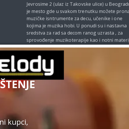
Jevrosime 2 (ulaz iz Takovske ulice) u Beograd
je mesto gde u svakom trenutku možete prona
muzičke isntrumente za decu, učenike i one
kojima je muzika hobi. U ponudi su i nastavna
sredstva za rad sa decom ranog uzrasta , za
sprovođenje muzikoterapije kao i notni materi
i udžbenici za muzičke škole. Od 2021. godine
Beomelody se bavi i izdavačkom delatnošću.
ŠTENJE
Uslovi kupovine
|
Politi
Kupovina na sajtu obavlja se u s
i kupci,