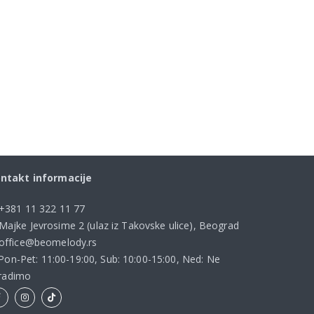
ntakt informacije
+381 11 322 11 77
Majke Jevrosime 2 (ulaz iz Takovske ulice), Beograd
office@beomelody.rs
Pon-Pet: 11:00-19:00, Sub: 10:00-15:00, Ned: Ne
radimo