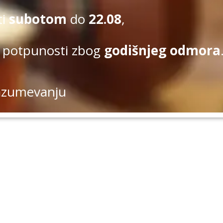
ti
subotom
do
22.08
,
 potpunosti zbog
godišnjeg odmora
azumevanju