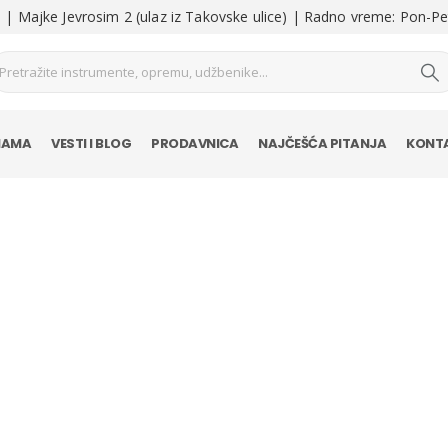
| Majke Jevrosim 2 (ulaz iz Takovske ulice) | Radno vreme: Pon-Pe
NAMA
VESTI I BLOG
PRODAVNICA
NAJČEŠĆA PITANJA
KONT