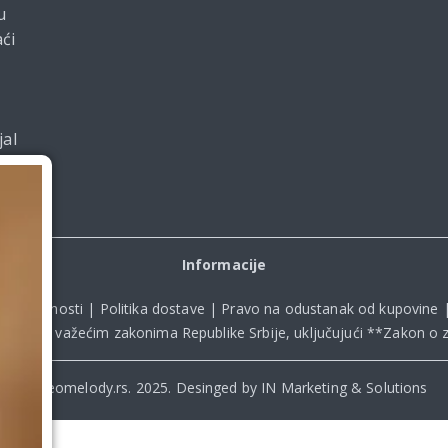
u
ći
jal
Informacije
ka privatnosti
|
Politika dostave
|
Pravo na odustanak od kupovine
kladu sa važećim zakonima Republike Srbije, uključujući **
Zakon o z
© Beomelody.rs. 2025. Desinged by IN Marketing & Solutions