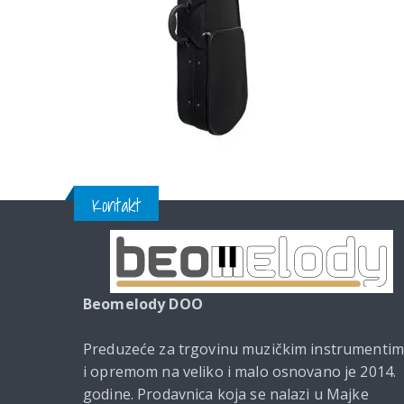
Kontakt
Beomelody DOO
Preduzeće za trgovinu muzičkim instrumenti
i opremom na veliko i malo osnovano je 2014.
godine. Prodavnica koja se nalazi u Majke