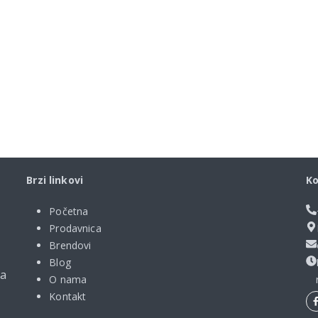
Brzi linkovi
Ko
Početna
Prodavnica
Brendovi
Blog
ma
O nama
Kontakt