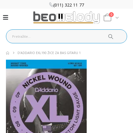
(011) 322 11 77
0
D’ADDARIO EXL190 ŽICE ZA BAS GITARU 1