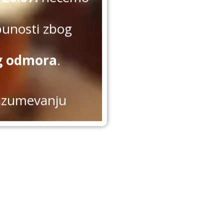
punosti zbog
g odmora
.
azumevanju