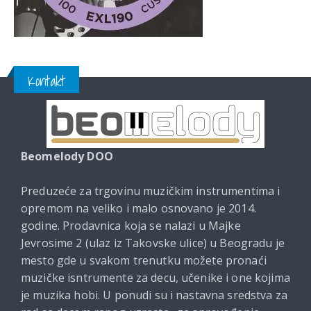
Kontakt
Beomelody DOO
Preduzeće za trgovinu muzičkim instrumentima i
opremom na veliko i malo osnovano je 2014.
godine. Prodavnica koja se nalazi u Majke
Jevrosime 2 (ulaz iz Takovske ulice) u Beogradu je
mesto gde u svakom trenutku možete pronaći
muzičke isntrumente za decu, učenike i one kojima
je muzika hobi. U ponudi su i nastavna sredstva za