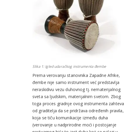
Slika 1: Igled udaračkog instrumenta
đembe
Prema verovanju stanovnika Zapadne Afrike,
đembe nije samo instrument već predstavlja
neraskidivu vezu duhovnog tj. nematerijalnog
sveta sa ljudskim, materijalnim svetom. Zbog
toga proces gradnje ovog instrumenta zahteva
od graditelja da se pridržava određenih pravila,
koja se tiču komunikacije između duha
(verovanje u nadprirodne moći i postojanje
nestvarnog bića to jest duha koji se nalazi u