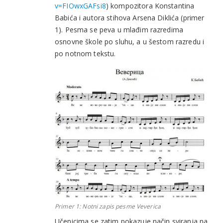
v=FIOwxGAFsi8
) kompozitora Konstantina
Babića i autora stihova Arsena Diklića (primer
1). Pesma se peva u mlađim razredima
osnovne škole po sluhu, a u šestom razredu i
po notnom tekstu.
Primer 1: Notni zapis pesme
Veverica
Učenicima se zatim pokazuje način sviranja na