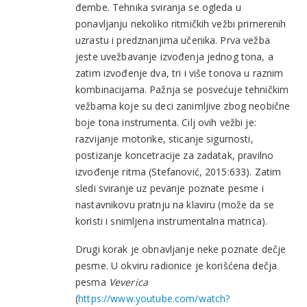
đembe. Tehnika sviranja se ogleda u
ponavljanju nekoliko ritmičkih vežbi primerenih
uzrastu i predznanjima učenika. Prva vežba
jeste uvežbavanje izvođenja jednog tona, a
zatim izvođenje dva, tri i više tonova u raznim
kombinacijama. Pažnja se posvećuje tehničkim
vežbama koje su deci zanimljive zbog neobične
boje tona instrumenta. Cilj ovih vežbi je:
razvijanje motorike, sticanje sigurnosti,
postizanje koncetracije za zadatak, pravilno
izvođenje ritma (Stefanović, 2015:633). Zatim
sledi sviranje uz pevanje poznate pesme i
nastavnikovu pratnju na klaviru (može da se
koristi i snimljena instrumentalna matrica).
Drugi korak je obnavljanje neke poznate dečje
pesme. U okviru radionice je korišćena dečja
pesma
Veverica
(
https://www.youtube.com/watch?