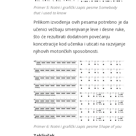
Primer 5: Notni i grafički zapis pesme
Somebody
that i used to know
Prilikom izvođenja ovih pesama potrebno je da
učenici vežbaju smenjivanje leve i desne ruke,
što će rezultirati dodatnom povećanju
koncetracije kod učenika i uticati na razvijanje
njihovih motoričkih sposobnosti.
Primer 6: Notni i grafički zapis pesme Shape of you
Zaključak