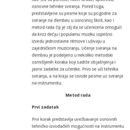
osnovne tehnike sviranja. Pored toga,
predstavljene su pesme koje su pogodne za
sviranje na đembeu u osnovnoj školi, kao i
metod rada čiji je cilj da se učenicima omogući
da kroz dečju i popularnu muziku uspešno
izvedu jednostavne ritmove i uživaju u
zajedničkom muziciranju. Učenje sviranja na
đembeu je podeljeno u nekoliko metodski
osmišljenih koraka koji sadrže objašnjenja i
jasne zadatke za učenike. Prvo se uči tehnika
sviranja, a na kraju se izvode pesme uz sviranje
na instrumentu.
Metod rada
Prvi zadatak
Prvi korak predstavlja uvežbavanje osnovnih
tehničko-izvođačkih mogućnosti na instrumentu