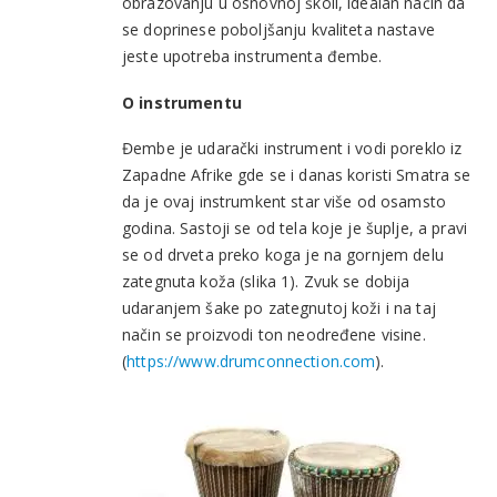
obrazovanju u osnovnoj školi, idealan način da
se doprinese poboljšanju kvaliteta nastave
jeste upotreba instrumenta đembe.
O instrumentu
Đembe je udarački instrument i vodi poreklo iz
Zapadne Afrike gde se i danas koristi Smatra se
da je ovaj instrumkent star više od osamsto
godina. Sastoji se od tela koje je šuplje, a pravi
se od drveta preko koga je na gornjem delu
zategnuta koža (slika 1). Zvuk se dobija
udaranjem šake po zategnutoj koži i na taj
način se proizvodi ton neodređene visine.
(
https://www.drumconnection.com
).