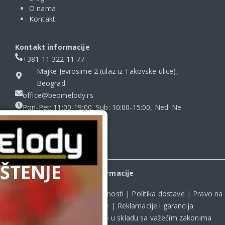
O nama
Kontakt
Kontakt informacije
+381 11 322 11 77
Majke Jevrosime 2 (ulaz iz Takovske ulice),
Beograd
office@beomelody.rs
Pon-Pet: 11:00-19:00, Sub: 10:00-15:00, Ned: Ne
radimo
ŠTENJE
Informacije
Uslovi kupovine
|
Politika privatnosti
|
Politika dostave
|
Pravo na
odustanak od kupovine
|
Reklamacije i garancija
Kupovina na sajtu obavlja se u skladu sa važećim zakonima