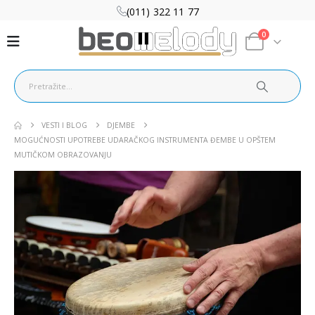
(011) 322 11 77
0
VESTI I BLOG
DJEMBE
MOGUĆNOSTI UPOTREBE UDARAČKOG INSTRUMENTA ĐEMBE U OPŠTEM
MUTIČKOM OBRAZOVANJU