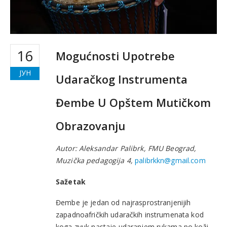
16
Mogućnosti Upotrebe
ЈУН
Udaračkog Instrumenta
Đembe U Opštem Mutičkom
Obrazovanju
Autor: Aleksandar Palibrk, FMU Beograd,
Muzička pedagogija 4,
palibrkkn@gmail.com
Sažetak
Đembe je jedan od najrasprostranjenijih
zapadnoafričkih udaračkih instrumenata kod
koga zvuk nastaje udaranjem rukama po koži,