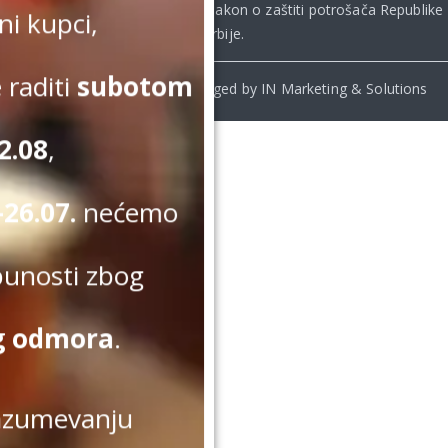
Republike Srbije, uključujući **
Zakon o zaštiti potrošača Republike
i kupci,
Srbije
.
 raditi
subotom
© Beomelody.rs. 2025. Desinged by IN Marketing & Solutions
2.08
,
26.07.
nećemo
punosti zbog
g odmora
.
azumevanju