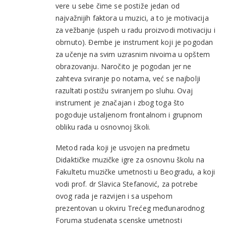
vere u sebe čime se postiže jedan od
najvažnijih faktora u muzici, a to je motivacija
za vežbanje (uspeh u radu proizvodi motivaciju i
obrnuto). Đembe je instrument koji je pogodan
za učenje na svim uzrasnim nivoima u opštem
obrazovanju. Naročito je pogodan jer ne
zahteva sviranje po notama, već se najbolji
razultati postižu sviranjem po sluhu. Ovaj
instrument je značajan i zbog toga što
pogoduje ustaljenom frontalnom i grupnom
obliku rada u osnovnoj školi.
Metod rada koji je usvojen na predmetu
Didaktičke muzičke igre za osnovnu školu na
Fakultetu muzičke umetnosti u Beogradu, a koji
vodi prof. dr Slavica Stefanović, za potrebe
ovog rada je razvijen i sa uspehom
prezentovan u okviru Trećeg međunarodnog
Foruma studenata scenske umetnosti