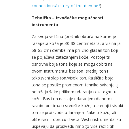
connections/history-of-the-djembe/
)
Tehničko – izvođačke mogućnosti
instrumenta
Za svoju veličinu (prečnik obruča na kome je
razapeta koža je 30-38 centimetara, a visina ja
58-63 cm) đembe ima prilično glasan ton koji
se pojačava zatezanjem kože. Postoje tri
osnovne boje tona koje se mogu dobiti na
ovom instrumentu: bas ton, srednji ton i
takozvani slap ton/visoki ton. Različita boja
tona se postiže promenom tehnike sviranja tj.
položaja šake prilikom udaranja o zategnutu
kožu. Bas ton nastaje udaranjem dlanom i
ravnim prstima o središte kože, a srednji i visoki
ton se proizvode udaranjem šake o kožu, ali
bliže ivici – obruču drveta. Vešti instrumentalisti
uspevaju da proizvedu mnogo više različitih