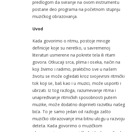
predlogom da sviranje na ovom instrumentu
postane deo programa na početnom stupnju
muzičkog obrazovanja.
Uvod
Kada govorimo o ritmu, postoje mnoge
definicije koje su neretko, u savremenoj
literaturi usmerene na pokrete tela ili ritam
govora. Otkucaji srca, plima i oseka, način na
koji živimo i radimo, praktično sve u našem
životu se može ogledati kroz svojevrsni ritmički
tok koji se, baš kao i u muzici, može usporiti i
ubrzati. Iz tog razloga, razumevanje ritma i
unapređivanje ritmičkih sposobnosti putem
muzike, može dodatno doprineti razvitku našeg
bića. To je samo jedan od razloga zašto
muzičko obrazovanje ima bitnu ulogu u razvoju
deteta. Kada govorimo o muzičkom