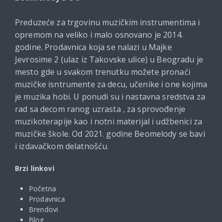
Preduzeće za trgovinu muzičkim instrumentima i
opremom na veliko i malo osnovano je 2014.
godine. Prodavnica koja se nalazi u Majke
Jevrosime 2 (ulaz iz Takovske ulice) u Beogradu je
mesto gde u svakom trenutku možete pronaći
muzičke isntrumente za decu, učenike i one kojima
je muzika hobi. U ponudi su i nastavna sredstva za
rad sa decom ranog uzrasta , za sprovođenje
muzikoterapije kao i notni materijal i udžbenici za
muzičke škole. Od 2021. godine Beomelody se bavi
i izdavačkom delatnošću.
Brzi linkovi
Početna
Prodavnica
Brendovi
Blog