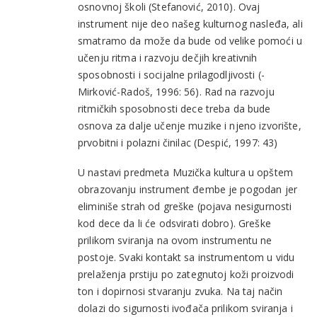
osnovnoj školi (Stefanović, 2010). Ovaj
instrument nije deo našeg kulturnog nasleđa, ali
smatramo da može da bude od velike pomoći u
učenju ritma i razvoju dečjih kreativnih
sposobnosti i socijalne prilagodljivosti (-
Mirković-Radoš, 1996: 56). Rad na razvoju
ritmičkih sposobnosti dece treba da bude
osnova za dalje učenje muzike i njeno izvorište,
prvobitni i polazni činilac (Despić, 1997: 43)
U nastavi predmeta Muzička kultura u opštem
obrazovanju instrument đembe je pogodan jer
eliminiše strah od greške (pojava nesigurnosti
kod dece da li će odsvirati dobro). Greške
prilikom sviranja na ovom instrumentu ne
postoje. Svaki kontakt sa instrumentom u vidu
prelaženja prstiju po zategnutoj koži proizvodi
ton i dopirnosi stvaranju zvuka. Na taj način
dolazi do sigurnosti ivođača prilikom sviranja i