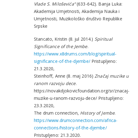
Vlade S. Miloševića“
(633-642). Banja Luka:
Akademija Umjetnosti, Akademija Nauka i
Umjetnosti, Muzikološko društvo Republike
Srpske
Stancato, Kristin (8. jul 2014.)
Spiritual
Significance of the Jembe
.
https://www.x8drums.com/blog/spiritual-
significance-of-the-djembe/
Pristupljeno:
21.3.2020,
Steinhoff, Anne (8. maj 2016)
Značaj muzike u
ranom razvoju dece
.
https://novakdjokovicfoundation.org/sr/znacaj-
muzike-u-ranom-razvoju-dece/ Pristupljeno:
23.3.2020,
The drum connection,
History of Jembe
.
https://www.drumconnection.com/africa-
connections/history-of-the-djembe/
Pristupljeno: 21.3.2020.