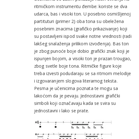
ritmičkom instrumentu đembe: koriste se dva
udarca, bas i visoki ton. U posebno osmišljenoj
partituturi (primer 2) oba tona su obeležena
posebnim znacima (grafičko prikazivanje) koji
su postavljeni ispod svake notne vrednosti (radi
lakšeg snalaženja prilikom izvođenja). Bas ton
je zbog punoće boje dobio grafički znak koji je
ispunjen bojom, a visoki ton je prazan trougao,
zbog svetle boje tona. Ritmičke figure koje
treba izvesti podudaraju se sa ritmom melodije
i izgovaranjem slogova literarnog teksta.
Pesma je učenicima poznata te mogu sa
lakoćom da je pevaju. Jednostavni grafički
simboli koji označavaju kada se svira su
jednostavni i lako se prate.