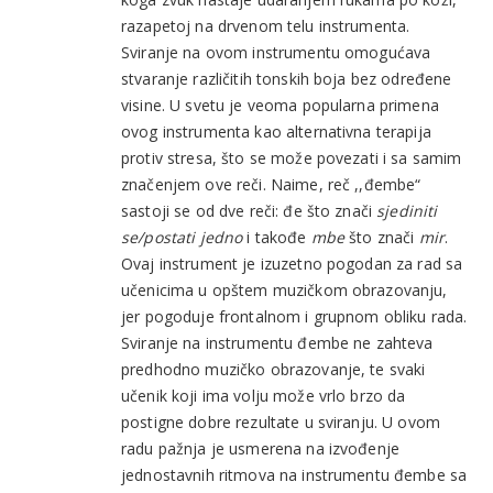
razapetoj na drvenom telu instrumenta.
Sviranje na ovom instrumentu omogućava
stvaranje različitih tonskih boja bez određene
visine. U svetu je veoma popularna primena
ovog instrumenta kao alternativna terapija
protiv stresa, što se može povezati i sa samim
značenjem ove reči. Naime, reč ,,đembe“
sastoji se od dve reči: đe što znači
sjediniti
se/postati jedno
i takođe
mbe
što znači
mir
.
Ovaj instrument je izuzetno pogodan za rad sa
učenicima u opštem muzičkom obrazovanju,
jer pogoduje frontalnom i grupnom obliku rada.
Sviranje na instrumentu đembe ne zahteva
predhodno muzičko obrazovanje, te svaki
učenik koji ima volju može vrlo brzo da
postigne dobre rezultate u sviranju. U ovom
radu pažnja je usmerena na izvođenje
jednostavnih ritmova na instrumentu đembe sa