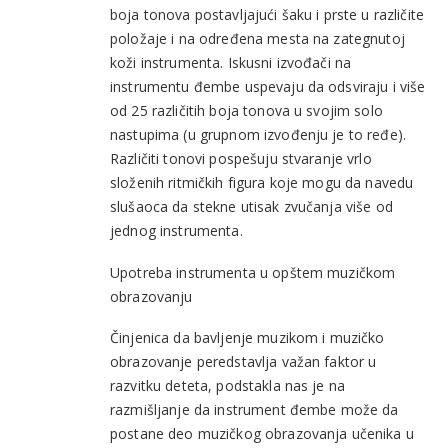
boja tonova postavljajući šaku i prste u različite
položaje i na određena mesta na zategnutoj
koži instrumenta. Iskusni izvođači na
instrumentu đembe uspevaju da odsviraju i više
od 25 različitih boja tonova u svojim solo
nastupima (u grupnom izvođenju je to ređe).
Različiti tonovi pospešuju stvaranje vrlo
složenih ritmičkih figura koje mogu da navedu
slušaoca da stekne utisak zvučanja više od
jednog instrumenta.
Upotreba instrumenta u opštem muzičkom
obrazovanju
Činjenica da bavljenje muzikom i muzičko
obrazovanje peredstavlja važan faktor u
razvitku deteta, podstakla nas je na
razmišljanje da instrument đembe može da
postane deo muzičkog obrazovanja učenika u