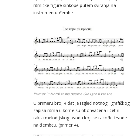
ritmičke figure sinkope putem sviranja na
instrumentu đembe.
Primer 3: Notni zapis pesme
Gle igre li krasne
U primeru broj 4 dat je izgled notnog i grafičkog
zapisa ritma u kome su obohvaćena i četiri
takta melodijskog uvoda koji se takođe izvode
na đembeu. (primer 4).