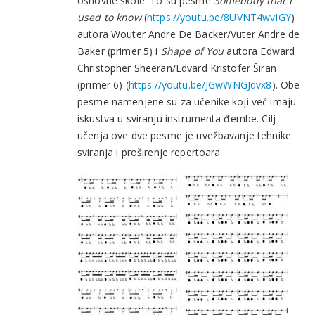
osnovne škole. To su pesme
Somebody that I
used to know
(
https://youtu.be/8UVNT4wvIGY
)
autora Wouter Andre De Backer/Vuter Andre de
Baker (primer 5) i
Shape of You
autora Edward
Christopher Sheeran/Edvard Kristofer Širan
(primer 6) (
https://youtu.be/JGwWNGJdvx8
). Obe
pesme namenjene su za učenike koji već imaju
iskustva u sviranju instrumenta đembe. Cilj
učenja ove dve pesme je uvežbavanje tehnike
sviranja i proširenje repertoara.