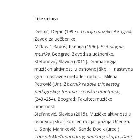
Literatura
Despić, Dejan (1997).
Teorija muzike
. Beograd:
Zavod za udžbenike.
Mirković-Radoš, Ksenija (1996).
Psihologija
muzike
. Beograd: Zavod za udžbenike.
Stefanović, Slavica (2011). Dramaturgija
muzičkih aktivnosti u osnovnoj školi ili nastavna
igra – nastavne metode i rada. U: Milena
Petrović (Ur.), Z
bornik radova trinaestog
pedagoškog foruma scenskih umetnosti
,.
(243–254). Beograd: Fakultet muzičke
umetnosti
Stefanović, Slavica (2015). Muzičke aktivnosti u
osnovnoj školi: koncentracija i pažnja Učenika.
U: Sonja Marinković i Sanda Dodik (ured.),
Zbornik Međunarodnog naučnog skupa „Dani