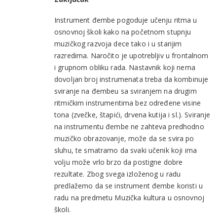
Instrument đembe pogoduje učenju ritma u
osnovnoj školi kako na početnom stupnju
muzičkog razvoja dece tako i u starijim
razredima. Naročito je upotrebljiv u frontalnom
i grupnom obliku rada. Nastavnik koji nema
dovoljan broj instrumenata treba da kombinuje
sviranje na đembeu sa sviranjem na drugim
ritmičkim instrumentima bez određene visine
tona (zvečke, štapići, drvena kutija i sl.). Sviranje
na instrumentu đembe ne zahteva predhodno
muzičko obrazovanje, može da se svira po
sluhu, te smatramo da svaki učenik koji ima
volju može vrlo brzo da postigne dobre
rezultate. Zbog svega izloženog u radu
predlažemo da se instrument đembe koristi u
radu na predmetu Muzička kultura u osnovnoj
školi.