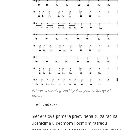
Primer 4: notni i grafički prikaz pesme
Gle igre li
krasne
Treći zadatak
Sledeća dva primera predviđena su za rad sa
učenicima u sedmom i osmom razredu