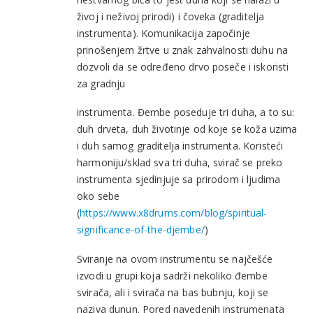
živoj i neživoj prirodi) i čoveka (graditelja
instrumenta). Komunikacija započinje
prinošenjem žrtve u znak zahvalnosti duhu na
dozvoli da se određeno drvo poseče i iskoristi
za gradnju
instrumenta. Đembe poseduje tri duha, a to su:
duh drveta, duh životinje od koje se koža uzima
i duh samog graditelja instrumenta. Koristeći
harmoniju/sklad sva tri duha, svirač se preko
instrumenta sjedinjuje sa prirodom i ljudima
oko sebe
(
https://www.x8drums.com/blog/spiritual-
significance-of-the-djembe/
)
Sviranje na ovom instrumentu se najčešće
izvodi u grupi koja sadrži nekoliko đembe
svirača, ali i svirača na bas bubnju, koji se
naziva dunun. Pored navedenih instrumenata