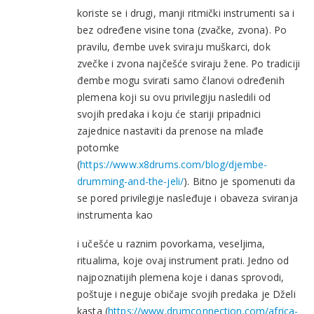
koriste se i drugi, manji ritmički instrumenti sa i
bez određene visine tona (zvačke, zvona). Po
pravilu, đembe uvek sviraju muškarci, dok
zvečke i zvona najčešće sviraju žene. Po tradiciji
đembe mogu svirati samo članovi određenih
plemena koji su ovu privilegiju nasledili od
svojih predaka i koju će stariji pripadnici
zajednice nastaviti da prenose na mlađe
potomke
(
https://www.x8drums.com/blog/djembe-
drumming-and-the-jeli/
). Bitno je spomenuti da
se pored privilegije nasleđuje i obaveza sviranja
instrumenta kao
i učešće u raznim povorkama, veseljima,
ritualima, koje ovaj instrument prati. Jedno od
najpoznatijih plemena koje i danas sprovodi,
poštuje i neguje običaje svojih predaka je Dželi
kasta (
https://www.drumconnection.com/africa-