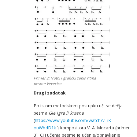
Primer 2: Notni i grafički zapis ritma
pesme
Veverica
Drugi zadatak
Po istom metodskom postupku uči se dečja
pesma
Gle igre li krasne
(
https://www.youtube.com/watch?v=iK-
ouWhdD1k
) kompozitora V. A. Mocarta (primer
3). Cilj učenja pesme je učenje/obnavljanje