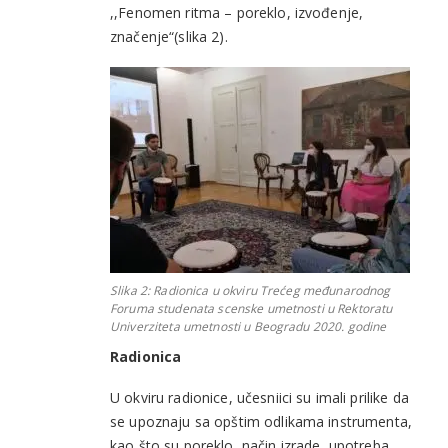
,,Fenomen ritma – poreklo, izvođenje,
značenje“(slika 2).
Slika 2: Radionica u okviru Trećeg međunarodnog
Foruma studenata scenske umetnosti u Rektoratu
Univerziteta umetnosti u Beogradu 2020. godine
Radionica
U okviru radionice, učesniici su imali prilike da
se upoznaju sa opštim odlikama instrumenta,
kao što su poreklo, način izrade, upotreba,