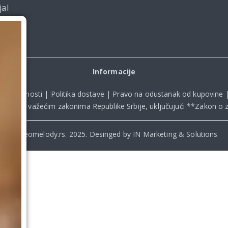
jal
Informacije
ka privatnosti
|
Politika dostave
|
Pravo na odustanak od kupovine
kladu sa važećim zakonima Republike Srbije, uključujući **
Zakon o z
© Beomelody.rs. 2025. Desinged by IN Marketing & Solutions
.