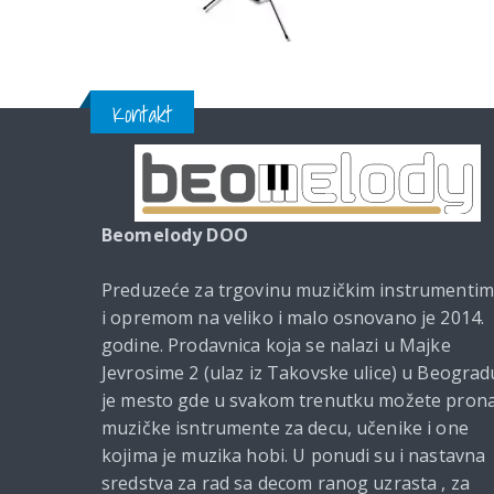
Kontakt
Beomelody DOO
Preduzeće za trgovinu muzičkim instrumenti
i opremom na veliko i malo osnovano je 2014.
godine. Prodavnica koja se nalazi u Majke
Jevrosime 2 (ulaz iz Takovske ulice) u Beograd
je mesto gde u svakom trenutku možete prona
muzičke isntrumente za decu, učenike i one
kojima je muzika hobi. U ponudi su i nastavna
sredstva za rad sa decom ranog uzrasta , za