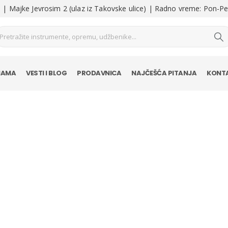
| Majke Jevrosim 2 (ulaz iz Takovske ulice) | Radno vreme: Pon-Pe
NAMA
VESTI I BLOG
PRODAVNICA
NAJČEŠĆA PITANJA
KONT