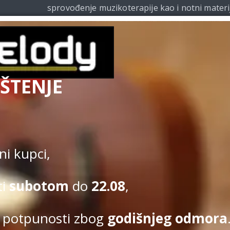
sprovođenje muzikoterapije kao i notni materi
i udžbenici za muzičke škole. Od 2021. godine
Beomelody se bavi i izdavačkom delatnošću.
ŠTENJE
Uslovi kupovine
|
Politi
Kupovina na sajtu obavlja se u s
i kupci,
ti
subotom
do
22.08
,
 potpunosti zbog
godišnjeg odmora