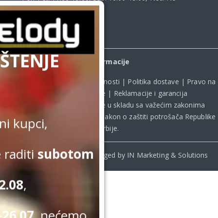
radimo
ŠTENJE
Informacije
Uslovi kupovine
|
Politika privatnosti
|
Politika dostave
|
Pravo na
odustanak od kupovine
|
Reklamacije i garancija
Kupovina na sajtu obavlja se u skladu sa važećim zakonima
Republike Srbije, uključujući **
Zakon o zaštiti potrošača Republike
i kupci,
Srbije
.
 raditi
subotom
© Beomelody.rs. 2025. Desinged by IN Marketing & Solutions
2.08
,
26.07.
nećemo