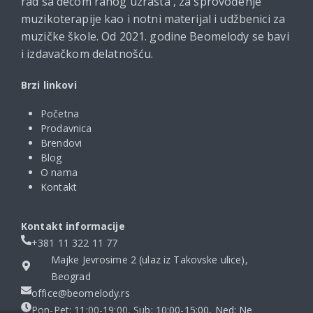
rad sa decom ranog uzrasta , za sprovođenje
muzikoterapije kao i notni materijal i udžbenici za
muzičke škole. Od 2021. godine Beomelody se bavi
i izdavačkom delatnošću.
Brzi linkovi
Početna
Prodavnica
Brendovi
Blog
O nama
Kontakt
Kontakt informacije
+381 11 322 11 77
Majke Jevrosime 2 (ulaz iz Takovske ulice),
Beograd
office@beomelody.rs
Pon-Pet: 11:00-19:00, Sub: 10:00-15:00, Ned: Ne