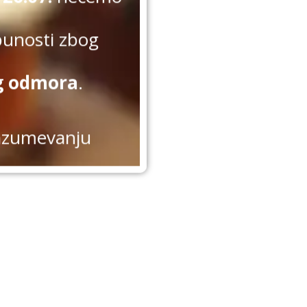
punosti zbog
g odmora
.
azumevanju