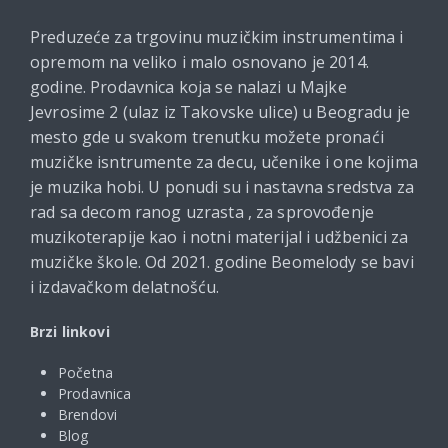
Preduzeće za trgovinu muzičkim instrumentima i
opremom na veliko i malo osnovano je 2014.
godine. Prodavnica koja se nalazi u Majke
Jevrosime 2 (ulaz iz Takovske ulice) u Beogradu je
mesto gde u svakom trenutku možete pronaći
muzičke isntrumente za decu, učenike i one kojima
je muzika hobi. U ponudi su i nastavna sredstva za
rad sa decom ranog uzrasta , za sprovođenje
muzikoterapije kao i notni materijal i udžbenici za
muzičke škole. Od 2021. godine Beomelody se bavi
i izdavačkom delatnošću.
Brzi linkovi
Početna
Prodavnica
Brendovi
Blog