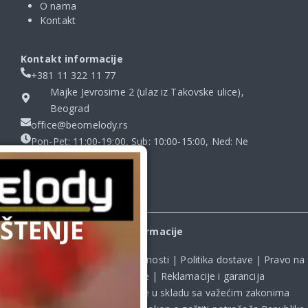
O nama
Kontakt
Kontakt informacije
+381 11 322 11 77
Majke Jevrosime 2 (ulaz iz Takovske ulice),
Beograd
office@beomelody.rs
Pon-Pet: 11:00-19:00, Sub: 10:00-15:00, Ned: Ne
radimo
ŠTENJE
Informacije
Uslovi kupovine
|
Politika privatnosti
|
Politika dostave
|
Pravo na
odustanak od kupovine
|
Reklamacije i garancija
Kupovina na sajtu obavlja se u skladu sa važećim zakonima