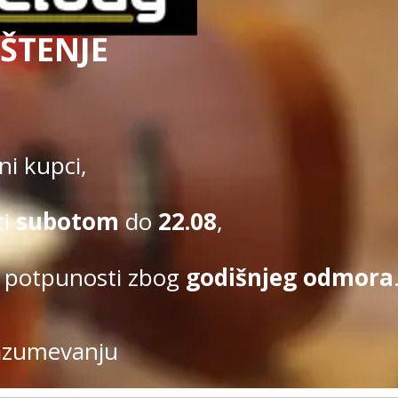
ŠTENJE
Uslovi kupovine
|
Politi
Kupovina na sajtu obavlja se u s
i kupci,
ti
subotom
do
22.08
,
 potpunosti zbog
godišnjeg odmora
azumevanju