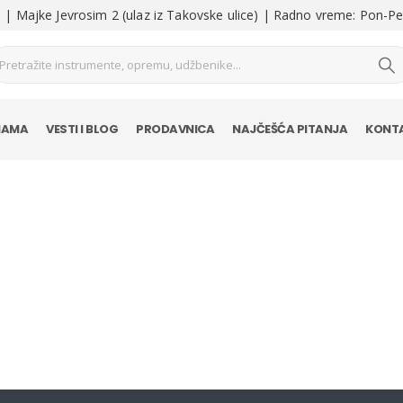
| Majke Jevrosim 2 (ulaz iz Takovske ulice) | Radno vreme: Pon-Pe
NAMA
VESTI I BLOG
PRODAVNICA
NAJČEŠĆA PITANJA
KONT