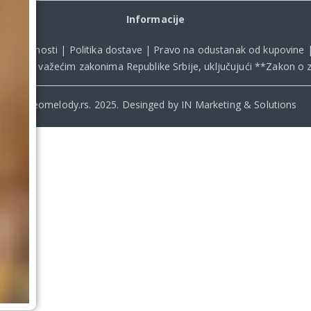
Informacije
ka privatnosti
|
Politika dostave
|
Pravo na odustanak od kupovine
kladu sa važećim zakonima Republike Srbije, uključujući **
Zakon o z
© Beomelody.rs. 2025. Desinged by IN Marketing & Solutions
.