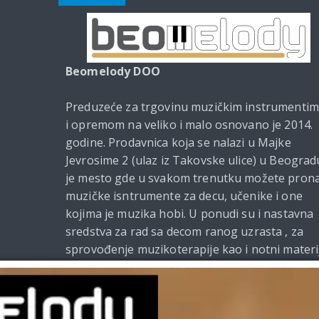
Beomelody DOO
Preduzeće za trgovinu muzičkim instrumenti
i opremom na veliko i malo osnovano je 2014.
godine. Prodavnica koja se nalazi u Majke
Jevrosime 2 (ulaz iz Takovske ulice) u Beograd
je mesto gde u svakom trenutku možete prona
muzičke isntrumente za decu, učenike i one
kojima je muzika hobi. U ponudi su i nastavna
sredstva za rad sa decom ranog uzrasta , za
sprovođenje muzikoterapije kao i notni materi
i udžbenici za muzičke škole. Od 2021. godine
Beomelody se bavi i izdavačkom delatnošću.