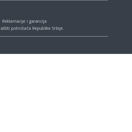
|
Reklamacije i garancija
aštiti potrošača Republike Srbije
.