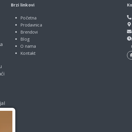
Brzi linkovi
Ko
Početna
Prodavnica
Brendovi
Blog
ma
O nama
Kontakt
u
ći
jal