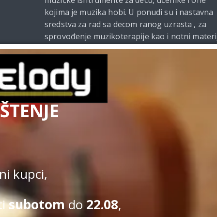
kojima je muzika hobi. U ponudi su i nastavna
sredstva za rad sa decom ranog uzrasta , za
sprovođenje muzikoterapije kao i notni materi
i udžbenici za muzičke škole. Od 2021. godine
Beomelody se bavi i izdavačkom delatnošću.
ŠTENJE
Uslovi kupovine
|
Politi
Kupovina na sajtu obavlja se u s
i kupci,
ti
subotom
do
22.08
,