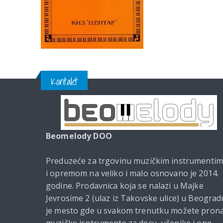
Kontakt
Beomelody DOO
Preduzeće za trgovinu muzičkim instrumenti
i opremom na veliko i malo osnovano je 2014.
godine. Prodavnica koja se nalazi u Majke
Jevrosime 2 (ulaz iz Takovske ulice) u Beograd
je mesto gde u svakom trenutku možete prona
muzičke isntrumente za decu, učenike i one