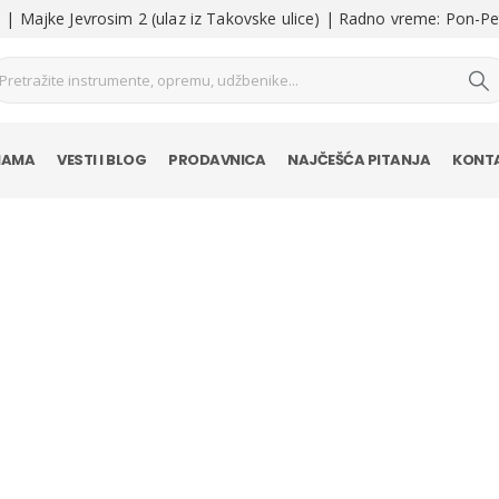
| Majke Jevrosim 2 (ulaz iz Takovske ulice) | Radno vreme: Pon-Pe
NAMA
VESTI I BLOG
PRODAVNICA
NAJČEŠĆA PITANJA
KONT