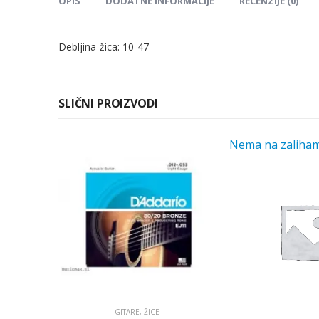
OPIS
DODATNE INFORMACIJE
RECENZIJE (0)
Debljina žica: 10-47
SLIČNI PROIZVODI
Nema na zaliha
GITARE
,
ŽICE