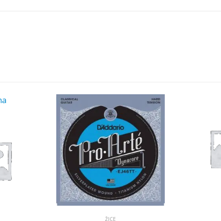
ma
ŽICE