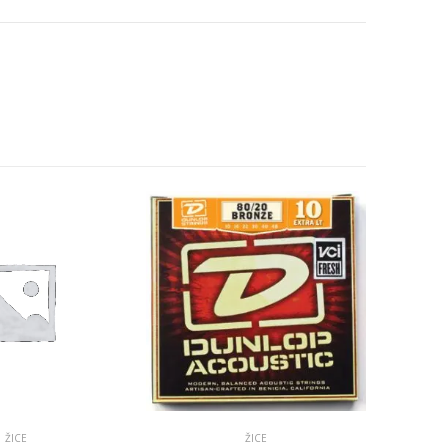
ŽICE
ŽICE