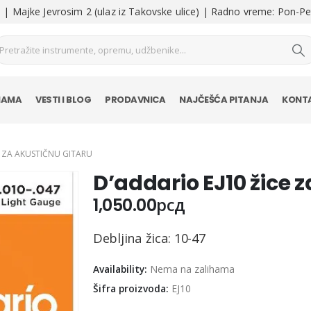
| Majke Jevrosim 2 (ulaz iz Takovske ulice) | Radno vreme: Pon-Pe
NAMA
VESTI I BLOG
PRODAVNICA
NAJČEŠĆA PITANJA
KONT
E ZA AKUSTIČNU GITARU
D’addario EJ10 žice 
1,050.00
рсд
Debljina žica: 10-47
Availability:
Nema na zalihama
Šifra proizvoda:
EJ10