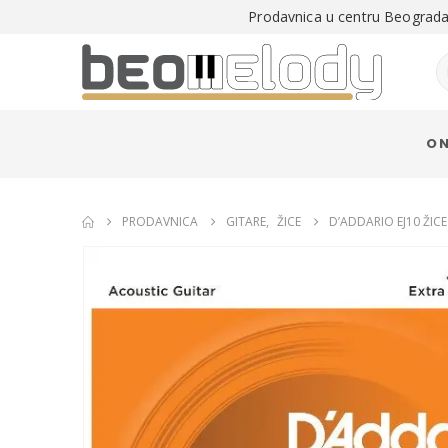
Prodavnica u centru Beograda 
O 
PRODAVNICA
GITARE
,
ŽICE
D’ADDARIO EJ10 ŽIC