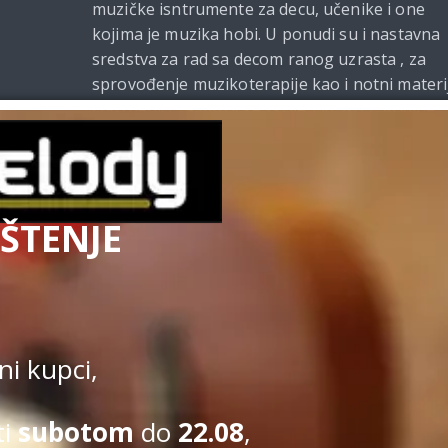
muzičke isntrumente za decu, učenike i one
kojima je muzika hobi. U ponudi su i nastavna
sredstva za rad sa decom ranog uzrasta , za
sprovođenje muzikoterapije kao i notni materi
i udžbenici za muzičke škole. Od 2021. godine
Beomelody se bavi i izdavačkom delatnošću.
ŠTENJE
Uslovi kupovine
|
Politi
Kupovina na sajtu obavlja se u s
i kupci,
ti
subotom
do
22.08
,