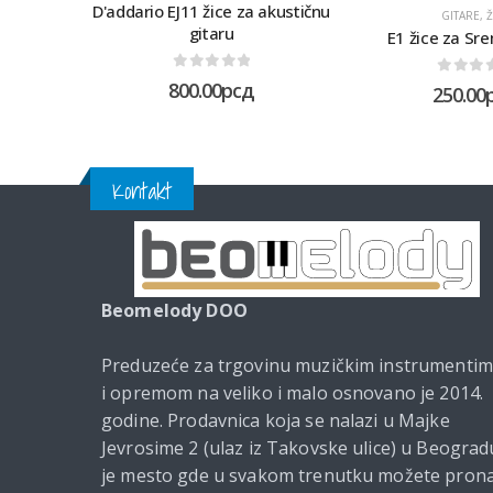
D'addario EJ11 žice za akustičnu
GITARE
,
Ž
gitaru
E1 žice za Sr
0
out of 5
0
out 
800.00
рсд
250.00
Kontakt
Beomelody DOO
Preduzeće za trgovinu muzičkim instrumenti
i opremom na veliko i malo osnovano je 2014.
godine. Prodavnica koja se nalazi u Majke
Jevrosime 2 (ulaz iz Takovske ulice) u Beograd
je mesto gde u svakom trenutku možete prona