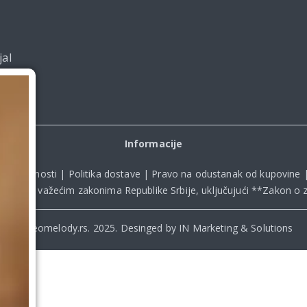
jal
Informacije
ka privatnosti
|
Politika dostave
|
Pravo na odustanak od kupovine
kladu sa važećim zakonima Republike Srbije, uključujući **
Zakon o z
© Beomelody.rs. 2025. Desinged by IN Marketing & Solutions