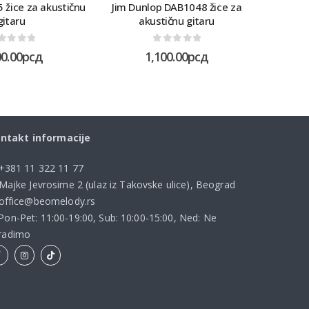
5 žice za akustičnu
Jim Dunlop DAB1048 žice za
D'addario
gitaru
akustičnu gitaru
ut of 5
0
out of 5
00.00
рсд
1,100.00
рсд
ntakt informacije
+381 11 322 11 77
Majke Jevrosime 2 (ulaz iz Takovske ulice), Beograd
office@beomelody.rs
Pon-Pet: 11:00-19:00, Sub: 10:00-15:00, Ned: Ne
radimo