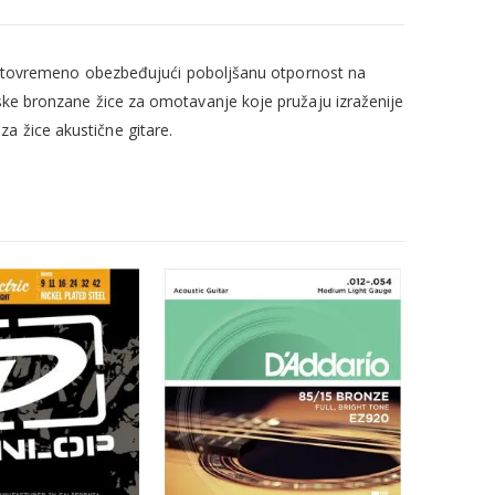
, istovremeno obezbeđujući poboljšanu otpornost na
mske bronzane žice za omotavanje koje pružaju izraženije
a žice akustične gitare.
NEM