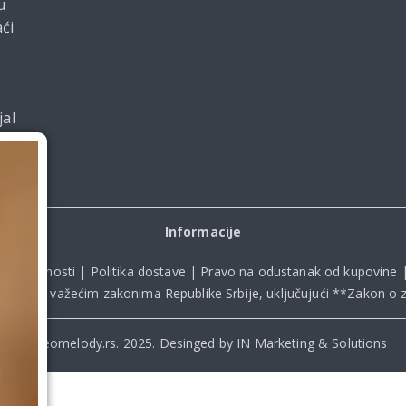
u
ći
jal
Informacije
ka privatnosti
|
Politika dostave
|
Pravo na odustanak od kupovine
kladu sa važećim zakonima Republike Srbije, uključujući **
Zakon o z
© Beomelody.rs. 2025. Desinged by IN Marketing & Solutions