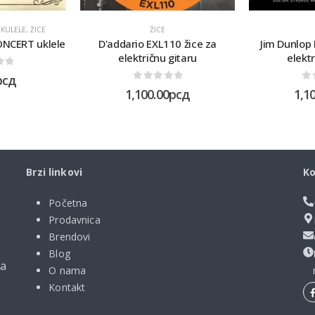
KULELE
,
ŽICE
ŽICE
ONCERT uklele
D'addario EXL110 žice za
Jim Dunlop
električnu gitaru
elektr
of 5
рсд
0
out of 5
0
o
1,100.00
рсд
1,1
Brzi linkovi
Ko
Početna
Prodavnica
Brendovi
Blog
ma
O nama
Kontakt