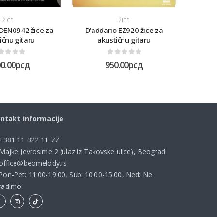
ŽICE
ŽICE
 DEN0942 žice za
D'addario EZ920 žice za
D'addari
ičnu gitaru
akustičnu gitaru
ut of 5
0
out of 5
00.00
рсд
950.00
рсд
ntakt informacije
+381 11 322 11 77
Majke Jevrosime 2 (ulaz iz Takovske ulice), Beograd
office@beomelody.rs
Pon-Pet: 11:00-19:00, Sub: 10:00-15:00, Ned: Ne
radimo