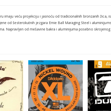
ru imaju veću projekciju i jasnoću od tradicionalnih bronzanih žica
jene od šesterokutnih jezgara Ernie Ball Maraging Steel i aluminiju
ima. Napravljen od mešavine bakra i aluminijuma posebno skrojenog z