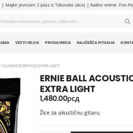
| Majke Jevrosim 2 (ulaz iz Takovske ulice) | Radno vreme: Pon-Pe
NAMA
VESTI I BLOG
PRODAVNICA
NAJČEŠĆA PITANJA
KONT
IC ALUMINIUM BRONZE EXTRA LIGHT
ERNIE BALL ACOUSTI
EXTRA LIGHT
1,480.00
рсд
Žice za akustičnu gitaru.