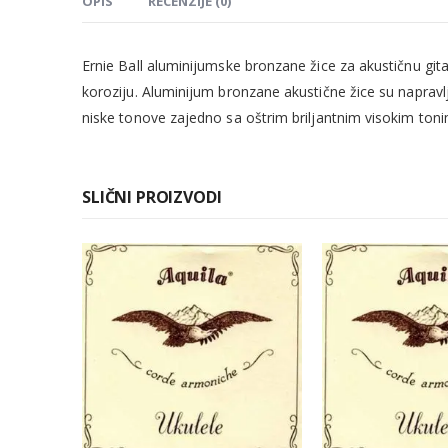
OPIS
RECENZIJE (0)
Ernie Ball aluminijumske bronzane žice za akustičnu gita
koroziju. Aluminijum bronzane akustične žice su napravl
niske tonove zajedno sa oštrim briljantnim visokim ton
SLIČNI PROIZVODI