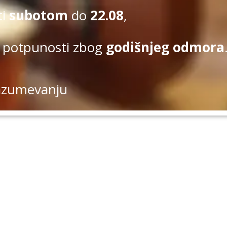
ti
subotom
do
22.08
,
 potpunosti zbog
godišnjeg odmora
azumevanju