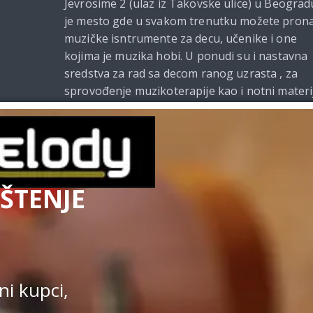
Jevrosime 2 (ulaz iz Takovske ulice) u Beograd
je mesto gde u svakom trenutku možete prona
muzičke isntrumente za decu, učenike i one
kojima je muzika hobi. U ponudi su i nastavna
sredstva za rad sa decom ranog uzrasta , za
sprovođenje muzikoterapije kao i notni materi
i udžbenici za muzičke škole. Od 2021. godine
Beomelody se bavi i izdavačkom delatnošću.
ŠTENJE
Uslovi kupovine
|
Politi
Kupovina na sajtu obavlja se u s
i kupci,