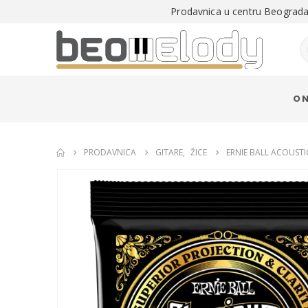
Prodavnica u centru Beograda 
O 
PRODAVNICA
GITARE
,
ŽICE
ERNIE BALL ACOUST