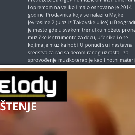
i opremom na veliko i malo osnovano je 2014.
godine. Prodavnica koja se nalazi u Majke
Jevrosime 2 (ulaz iz Takovske ulice) u Beograd
je mesto gde u svakom trenutku možete prona
muzičke isntrumente za decu, učenike i one
kojima je muzika hobi. U ponudi su i nastavna
sredstva za rad sa decom ranog uzrasta , za
sprovođenje muzikoterapije kao i notni materi
i udžbenici za muzičke škole. Od 2021. godine
Beomelody se bavi i izdavačkom delatnošću.
ŠTENJE
Uslovi kupovine
|
Politi
Kupovina na sajtu obavlja se u s