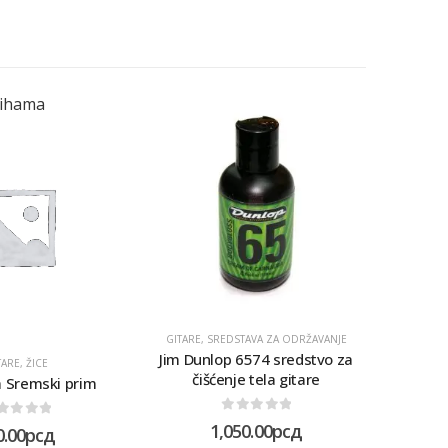
lihama
GITARE
,
SREDSTAVA ZA ODRŽAVANJE
GITARE
,
Jim Dunlop 6574 sredstvo za
Jim Dun
TARE
,
ŽICE
čišćenje tela gitare
a Sremski prim
0
out of 5
ut of 5
1,050.00
рсд
0.00
рсд