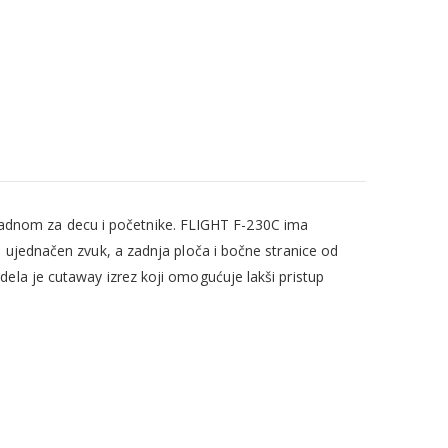
rikladnom za decu i početnike. FLIGHT F-230C ima
i ujednačen zvuk, a zadnja ploča i bočne stranice od
ela je cutaway izrez koji omogućuje lakši pristup