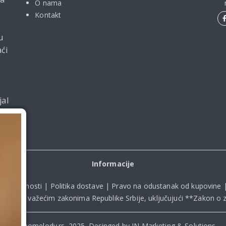
O nama
Kontakt
u
ći
jal
Informacije
ka privatnosti
|
Politika dostave
|
Pravo na odustanak od kupovine
kladu sa važećim zakonima Republike Srbije, uključujući **
Zakon o z
© Beomelody.rs. 2025. Desinged by IN Marketing & Solutions