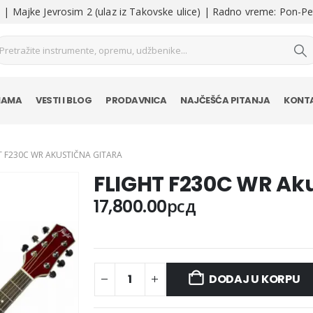
| Majke Jevrosim 2 (ulaz iz Takovske ulice) | Radno vreme: Pon-Pe
NAMA
VESTI I BLOG
PRODAVNICA
NAJČEŠĆA PITANJA
KONT
T F230C WR AKUSTIČNA GITARA
FLIGHT F230C WR Aku
17,800.00
рсд
DODAJ U KORPU