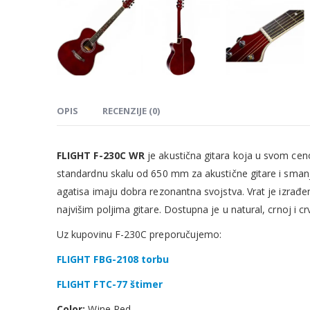
OPIS
RECENZIJE (0)
FLIGHT F-230C WR
je akustična gitara koja u svom ceno
standardnu ​​skalu od 650 mm za akustične gitare i sman
agatisa imaju dobra rezonantna svojstva. Vrat je izrađ
najvišim poljima gitare. Dostupna je u natural, crnoj i cr
Uz kupovinu F-230C preporučujemo:
FLIGHT FBG-2108 torbu
FLIGHT FTC-77 štimer
Color:
Wine Red