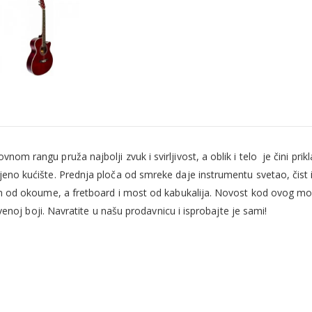
vnom rangu pruža najbolji zvuk i svirljivost, a oblik i telo je čini p
jeno kućište. Prednja ploča od smreke daje instrumentu svetao, čist 
en od okoume, a fretboard i most od kabukalija. Novost kod ovog mod
venoj boji. Navratite u našu prodavnicu i isprobajte je sami!