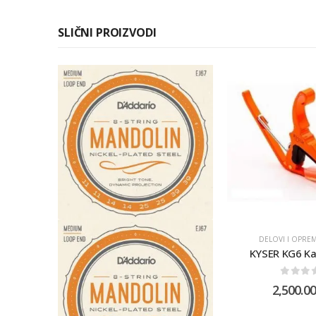
SLIČNI PROIZVODI
DELOVI I OPRE
KYSER KG6 Ka
0
out 
2,500.00