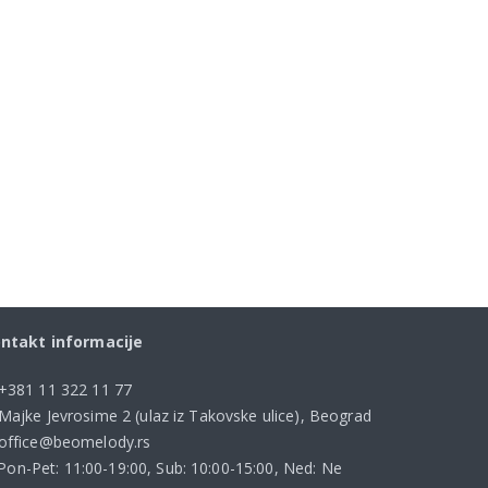
ntakt informacije
+381 11 322 11 77
Majke Jevrosime 2 (ulaz iz Takovske ulice), Beograd
office@beomelody.rs
Pon-Pet: 11:00-19:00, Sub: 10:00-15:00, Ned: Ne