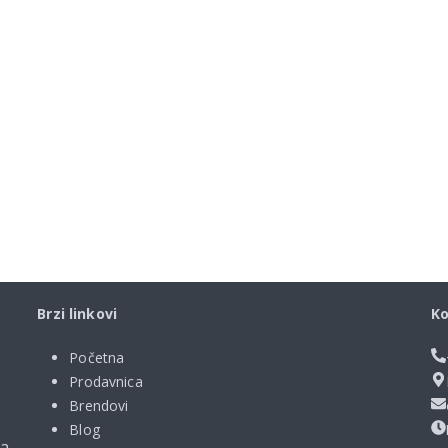
Brzi linkovi
Ko
Početna
Prodavnica
Brendovi
Blog
ma