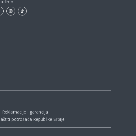
radimo
|
Reklamacije i garancija
aštiti potrošača Republike Srbije
.