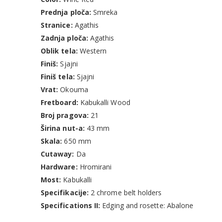
Prednja ploča:
Smreka
Stranice:
Agathis
Zadnja ploča:
Agathis
Oblik tela:
Western
Finiš:
Sjajni
Finiš tela:
Sjajni
Vrat:
Okouma
Fretboard:
Kabukalli Wood
Broj pragova:
21
Širina nut-a:
43 mm
Skala:
650 mm
Cutaway:
Da
Hardware:
Hromirani
Most:
Kabukalli
Specifikacije:
2 chrome belt holders
Specifications II:
Edging and rosette: Abalone