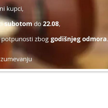
i kupci,
ti
subotom
do
22.08
,
 potpunosti zbog
godišnjeg odmora
azumevanju