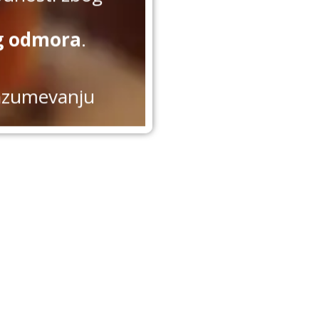
g odmora
.
azumevanju