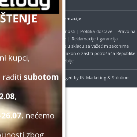
ŠTENJE
Informacije
Uslovi kupovine
|
Politika privatnosti
|
Politika dostave
|
Pravo na
odustanak od kupovine
|
Reklamacije i garancija
Kupovina na sajtu obavlja se u skladu sa važećim zakonima
Republike Srbije, uključujući **
Zakon o zaštiti potrošača Republike
i kupci,
Srbije
.
 raditi
subotom
© Beomelody.rs. 2025. Desinged by IN Marketing & Solutions
2.08
,
26.07.
nećemo
punosti zbog