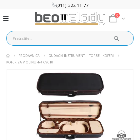
(011) 322 11 77
0
PRODAVNICA
GUDAČKI INSTRUMENTI
,
TORBE I KOFERI
KOFER ZA VIOLINU 4/4 CVC10