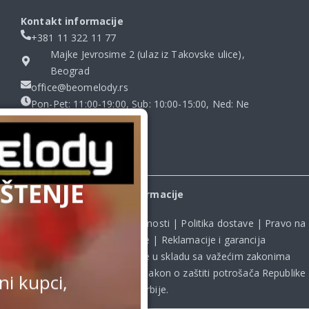
Kontakt informacije
+381 11 322 11 77
Majke Jevrosime 2 (ulaz iz Takovske ulice),
Beograd
office@beomelody.rs
Pon-Pet: 11:00-19:00, Sub: 10:00-15:00, Ned: Ne
radimo
ŠTENJE
Informacije
Uslovi kupovine
|
Politika privatnosti
|
Politika dostave
|
Pravo na
odustanak od kupovine
|
Reklamacije i garancija
Kupovina na sajtu obavlja se u skladu sa važećim zakonima
Republike Srbije, uključujući **
Zakon o zaštiti potrošača Republike
i kupci,
Srbije
.