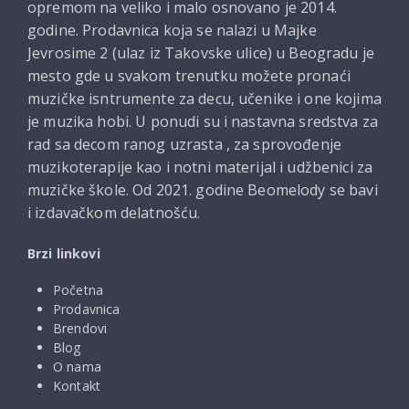
opremom na veliko i malo osnovano je 2014.
godine. Prodavnica koja se nalazi u Majke
Jevrosime 2 (ulaz iz Takovske ulice) u Beogradu je
mesto gde u svakom trenutku možete pronaći
muzičke isntrumente za decu, učenike i one kojima
je muzika hobi. U ponudi su i nastavna sredstva za
rad sa decom ranog uzrasta , za sprovođenje
muzikoterapije kao i notni materijal i udžbenici za
muzičke škole. Od 2021. godine Beomelody se bavi
i izdavačkom delatnošću.
Brzi linkovi
Početna
Prodavnica
Brendovi
Blog
O nama
Kontakt