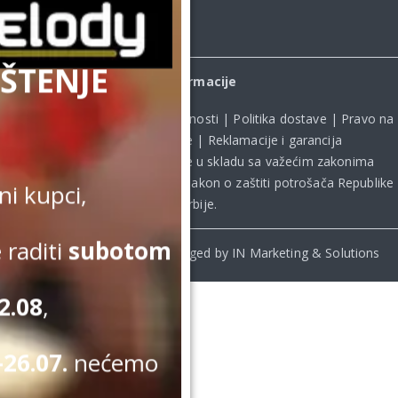
ŠTENJE
Informacije
Uslovi kupovine
|
Politika privatnosti
|
Politika dostave
|
Pravo na
odustanak od kupovine
|
Reklamacije i garancija
Kupovina na sajtu obavlja se u skladu sa važećim zakonima
Republike Srbije, uključujući **
Zakon o zaštiti potrošača Republike
i kupci,
Srbije
.
 raditi
subotom
© Beomelody.rs. 2025. Desinged by IN Marketing & Solutions
2.08
,
26.07.
nećemo