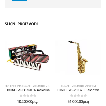
SLIČNI PROIZVODI
DEČIJI PROGRAM
,
DUVAČKI INTRUMENTI
,
MELODIKE
DUVAČKI INTRUMENTI
,
SAKSOFONI
HOHNER AIRBOARD 32 melodika
FLIGHT FAS-200 ALT Saksofon
0
out of 5
0
out of 5
10,200.00
рсд
51,000.00
рсд