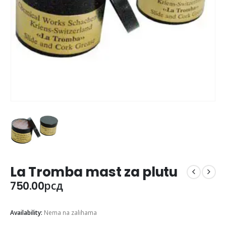
La Tromba mast za plutu
750.00
рсд
Availability:
Nema na zalihama