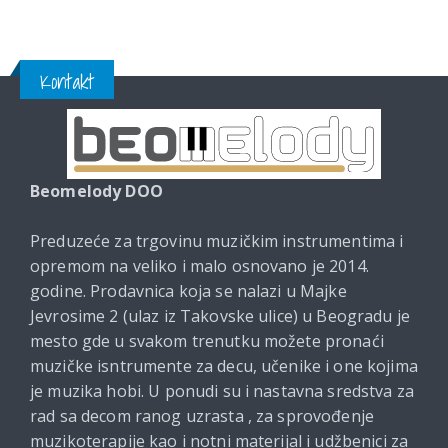
Kontakt
Beomelody DOO
Preduzeće za trgovinu muzičkim instrumentima i
opremom na veliko i malo osnovano je 2014.
godine. Prodavnica koja se nalazi u Majke
Jevrosime 2 (ulaz iz Takovske ulice) u Beogradu je
mesto gde u svakom trenutku možete pronaći
muzičke isntrumente za decu, učenike i one kojima
je muzika hobi. U ponudi su i nastavna sredstva za
rad sa decom ranog uzrasta , za sprovođenje
muzikoterapije kao i notni materijal i udžbenici za