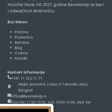
muzičke škole. Od 2021. godine Beomelody se bavi
i izdavačkom delatnošću.
Brzi linkovi
Početna
Prodavnica
Brendovi
Blog
O nama
Kontakt
Kontakt informacije
+381 11 322 11 77
Majke Jevrosime 2 (ulaz iz Takovske ulice),
Beograd
office@beomelody.rs
Pon-Pet: 11:00-19:00, Sub: 10:00-15:00, Ned: Ne
radimo