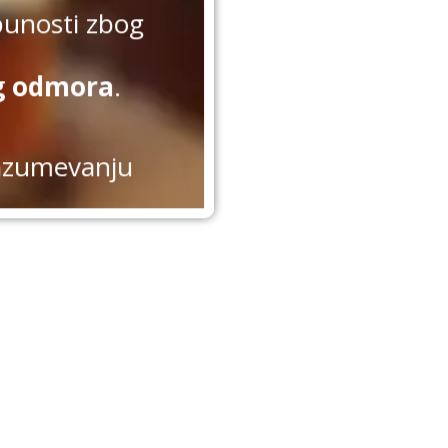
punosti zbog
g odmora
.
azumevanju