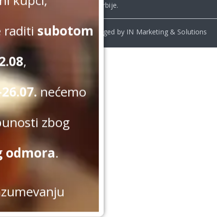
Srbije
.
 raditi
subotom
© Beomelody.rs. 2025. Desinged by IN Marketing & Solutions
2.08
,
26.07.
nećemo
punosti zbog
g odmora
.
azumevanju