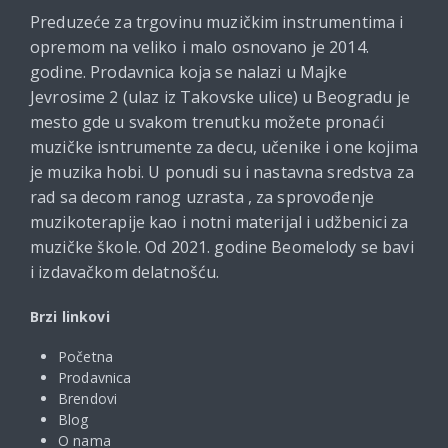
Preduzeće za trgovinu muzičkim instrumentima i
opremom na veliko i malo osnovano je 2014.
godine. Prodavnica koja se nalazi u Majke
Jevrosime 2 (ulaz iz Takovske ulice) u Beogradu je
mesto gde u svakom trenutku možete pronaći
muzičke isntrumente za decu, učenike i one kojima
je muzika hobi. U ponudi su i nastavna sredstva za
rad sa decom ranog uzrasta , za sprovođenje
muzikoterapije kao i notni materijal i udžbenici za
muzičke škole. Od 2021. godine Beomelody se bavi
i izdavačkom delatnošću.
Brzi linkovi
Početna
Prodavnica
Brendovi
Blog
O nama