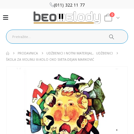
(011) 322 11 77
0
PRODAVNICA
UDŽBENICI I NOTNI MATERIJAL
,
UDŽBENICI
ŠKOLA ZA VIOLINU III-KOLO OKO SVETA-DEJAN MARKOVIĆ