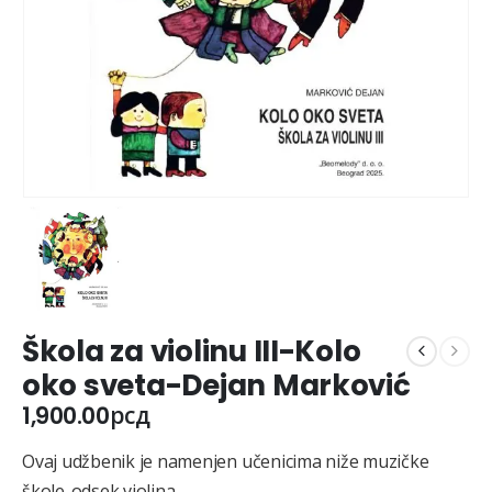
Škola za violinu III-Kolo
oko sveta-Dejan Marković
1,900.00
рсд
Ovaj udžbenik je namenjen učenicima niže muzičke
škole-odsek violina.