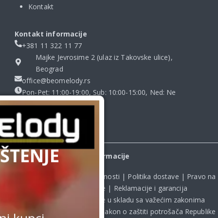
Kontakt
Kontakt informacije
+381 11 322 11 77
Majke Jevrosime 2 (ulaz iz Takovske ulice),
Beograd
office@beomelody.rs
Pon-Pet: 11:00-19:00, Sub: 10:00-15:00, Ned: Ne
radimo
ŠTENJE
Informacije
Uslovi kupovine
|
Politika privatnosti
|
Politika dostave
|
Pravo na
odustanak od kupovine
|
Reklamacije i garancija
Kupovina na sajtu obavlja se u skladu sa važećim zakonima
Republike Srbije, uključujući **
Zakon o zaštiti potrošača Republike
i kupci,