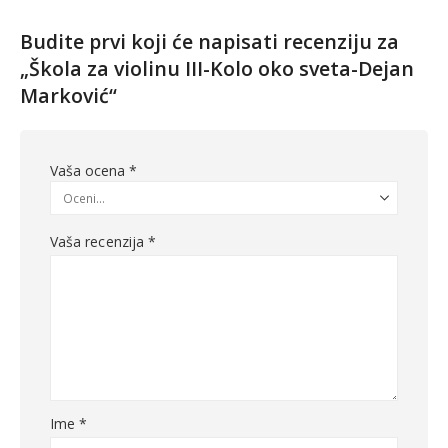
Budite prvi koji će napisati recenziju za
„Škola za violinu III-Kolo oko sveta-Dejan
Marković“
Vaša ocena
*
Vaša recenzija
*
Ime
*