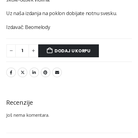
Uz naša izdanja na poklon dobijate notnu svesku.
Izdavač: Beomelody
DODAJ U KORPU
Recenzije
Još nema komentara.