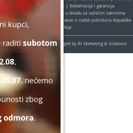
odustanak od kupovine
|
Reklamacije i garancija
Kupovina na sajtu obavlja se u skladu sa važećim zakonima
Republike Srbije, uključujući **
Zakon o zaštiti potrošača Republike
i kupci,
Srbije
.
 raditi
subotom
© Beomelody.rs. 2025. Desinged by IN Marketing & Solutions
2.08
,
26.07.
nećemo
punosti zbog
g odmora
.