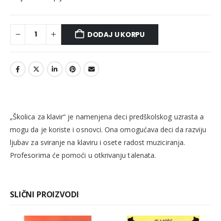
DODAJ U KORPU
„Školica za klavir“ je namenjena deci predškolskog uzrasta a
mogu da je koriste i osnovci. Ona omogućava deci da razviju
ljubav za sviranje na klaviru i osete radost muziciranja.
Profesorima će pomoći u otkrivanju talenata.
SLIČNI PROIZVODI