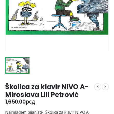
Školica za klavir NIVO A-
Miroslava Lili Petrović
1,650.00
рсд
Najmlađem pijanisti- Školica za klavir NIVO A