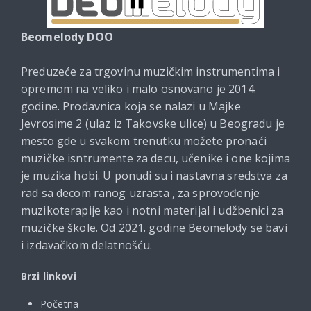
Beomelody DOO
Preduzeće za trgovinu muzičkim instrumentima i
opremom na veliko i malo osnovano je 2014.
godine. Prodavnica koja se nalazi u Majke
Jevrosime 2 (ulaz iz Takovske ulice) u Beogradu je
mesto gde u svakom trenutku možete pronaći
muzičke isntrumente za decu, učenike i one kojima
je muzika hobi. U ponudi su i nastavna sredstva za
rad sa decom ranog uzrasta , za sprovođenje
muzikoterapije kao i notni materijal i udžbenici za
muzičke škole. Od 2021. godine Beomelody se bavi
i izdavačkom delatnošću.
Brzi linkovi
Početna