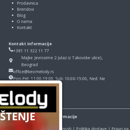
Prodavnica
Brendovi
Blog
O nama
Kontakt
Kontakt informacije
+381 11 322 11 77
Majke Jevrosime 2 (ulaz iz Takovske ulice),
Beograd
office@beomelody.rs
Pon-Pet: 11:00-19:00, Sub: 10:00-15:00, Ned: Ne
radimo
ŠTENJE
Informacije
Uslovi kupovine
|
Politika privatnosti
|
Politika dostave
|
Pravo na