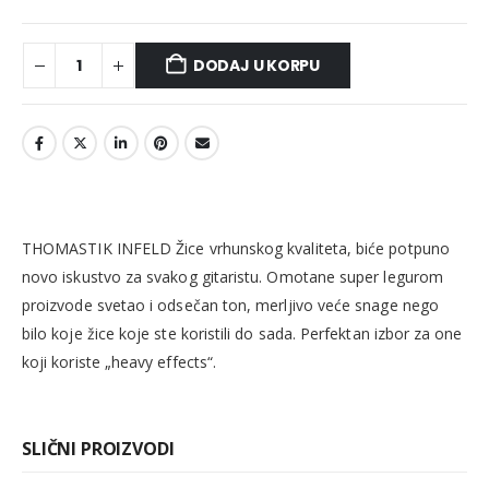
DODAJ U KORPU
THOMASTIK INFELD Žice vrhunskog kvaliteta, biće potpuno
novo iskustvo za svakog gitaristu. Omotane super legurom
proizvode svetao i odsečan ton, merljivo veće snage nego
bilo koje žice koje ste koristili do sada. Perfektan izbor za one
koji koriste „heavy effects“.
SLIČNI PROIZVODI