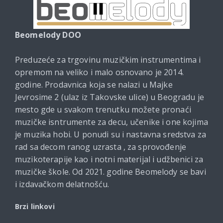
Beomelody DOO
Preduzeće za trgovinu muzičkim instrumentima i
opremom na veliko i malo osnovano je 2014.
godine. Prodavnica koja se nalazi u Majke
Jevrosime 2 (ulaz iz Takovske ulice) u Beogradu je
mesto gde u svakom trenutku možete pronaći
muzičke isntrumente za decu, učenike i one kojima
je muzika hobi. U ponudi su i nastavna sredstva za
rad sa decom ranog uzrasta , za sprovođenje
muzikoterapije kao i notni materijal i udžbenici za
muzičke škole. Od 2021. godine Beomelody se bavi
i izdavačkom delatnošću.
Brzi linkovi