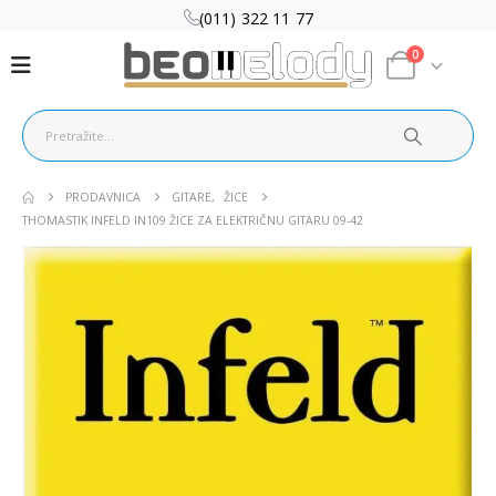
(011) 322 11 77
0
PRODAVNICA
GITARE
,
ŽICE
THOMASTIK INFELD IN109 ŽICE ZA ELEKTRIČNU GITARU 09-42