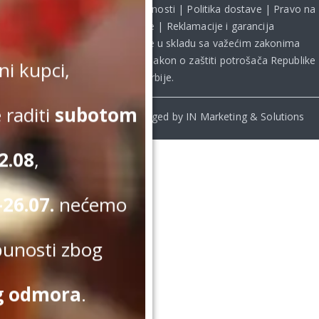
Uslovi kupovine
|
Politika privatnosti
|
Politika dostave
|
Pravo na
odustanak od kupovine
|
Reklamacije i garancija
Kupovina na sajtu obavlja se u skladu sa važećim zakonima
Republike Srbije, uključujući **
Zakon o zaštiti potrošača Republike
i kupci,
Srbije
.
 raditi
subotom
© Beomelody.rs. 2025. Desinged by IN Marketing & Solutions
2.08
,
26.07.
nećemo
punosti zbog
g odmora
.