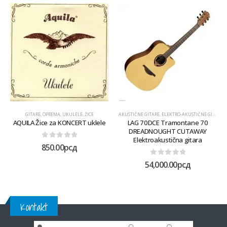
GITARE
,
OPREMA
,
UKULELE
,
ŽICE
AKUSTIČNE GITARE
,
ELEKTRO-AKUSTIČNE GITARE
,
AQUILA Žice za KONCERT uklele
LAG 70DCE Tramontane 70
DREADNOUGHT CUTAWAY
Elektroakustična gitara
0
out of 5
850.00
рсд
0
out of 5
54,000.00
рсд
Kontakt