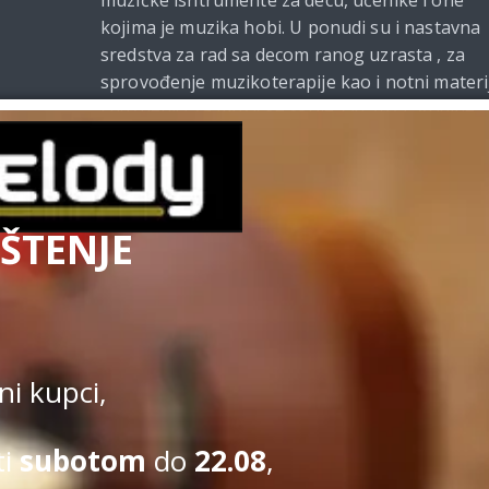
kojima je muzika hobi. U ponudi su i nastavna
sredstva za rad sa decom ranog uzrasta , za
sprovođenje muzikoterapije kao i notni materi
i udžbenici za muzičke škole. Od 2021. godine
Beomelody se bavi i izdavačkom delatnošću.
ŠTENJE
Uslovi kupovine
|
Politi
Kupovina na sajtu obavlja se u s
i kupci,
ti
subotom
do
22.08
,