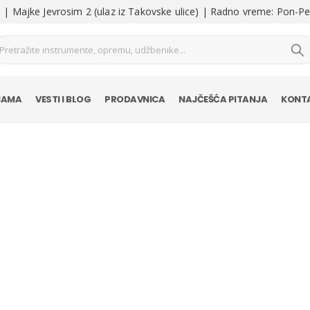
| Majke Jevrosim 2 (ulaz iz Takovske ulice) | Radno vreme: Pon-Pe
NAMA
VESTI I BLOG
PRODAVNICA
NAJČEŠĆA PITANJA
KONT