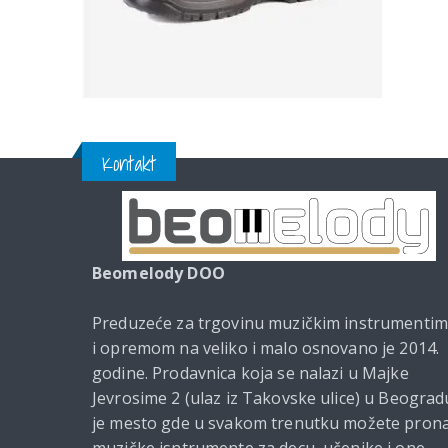
Kontakt
Beomelody DOO
Preduzeće za trgovinu muzičkim instrumenti
i opremom na veliko i malo osnovano je 2014.
godine. Prodavnica koja se nalazi u Majke
Jevrosime 2 (ulaz iz Takovske ulice) u Beograd
je mesto gde u svakom trenutku možete prona
muzičke isntrumente za decu, učenike i one