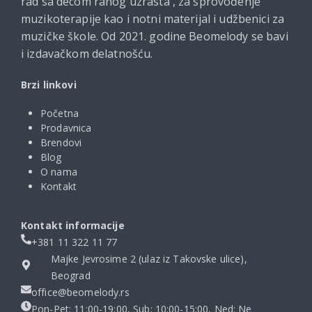
rad sa decom ranog uzrasta , za sprovođenje
muzikoterapije kao i notni materijal i udžbenici za
muzičke škole. Od 2021. godine Beomelody se bavi
i izdavačkom delatnošću.
Brzi linkovi
Početna
Prodavnica
Brendovi
Blog
O nama
Kontakt
Kontakt informacije
+381 11 322 11 77
Majke Jevrosime 2 (ulaz iz Takovske ulice),
Beograd
office@beomelody.rs
Pon-Pet: 11:00-19:00, Sub: 10:00-15:00, Ned: Ne