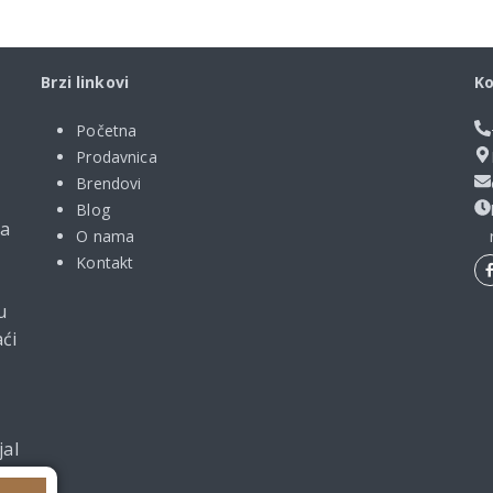
Brzi linkovi
Ko
Početna
Prodavnica
Brendovi
Blog
ma
O nama
Kontakt
u
ći
jal