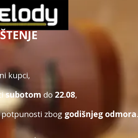
Beomelody se bavi i izdavačkom delatnošću.
ŠTENJE
Uslovi kupovine
|
Politi
Kupovina na sajtu obavlja se u s
i kupci,
ti
subotom
do
22.08
,
 potpunosti zbog
godišnjeg odmora