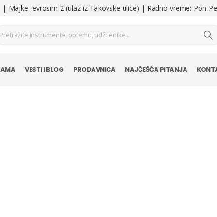
| Majke Jevrosim 2 (ulaz iz Takovske ulice) | Radno vreme: Pon-Pe
NAMA
VESTI I BLOG
PRODAVNICA
NAJČEŠĆA PITANJA
KONT