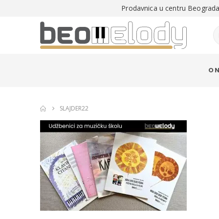
Prodavnica u centru Beograda 
O 
SLAJDER22