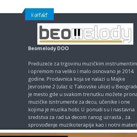
Kontakt
Beomelody DOO
Preduzeće za trgovinu muzičkim instrumenti
i opremom na veliko i malo osnovano je 2014.
godine. Prodavnica koja se nalazi u Majke
Jevrosime 2 (ulaz iz Takovske ulice) u Beograd
je mesto gde u svakom trenutku možete prona
muzičke isntrumente za decu, učenike i one
kojima je muzika hobi. U ponudi su i nastavna
sredstva za rad sa decom ranog uzrasta , za
sprovođenje muzikoterapije kao i notni materi
i udžbenici za muzičke škole. Od 2021. godine