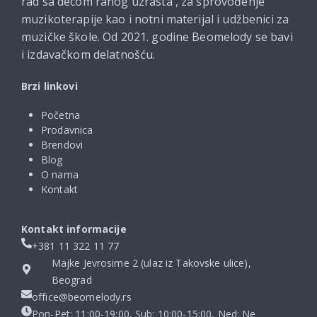
rad sa decom ranog uzrasta , za sprovođenje
muzikoterapije kao i notni materijal i udžbenici za
muzičke škole. Od 2021. godine Beomelody se bavi
i izdavačkom delatnošću.
Brzi linkovi
Početna
Prodavnica
Brendovi
Blog
O nama
Kontakt
Kontakt informacije
+381 11 322 11 77
Majke Jevrosime 2 (ulaz iz Takovske ulice),
Beograd
office@beomelody.rs
Pon-Pet: 11:00-19:00, Sub: 10:00-15:00, Ned: Ne