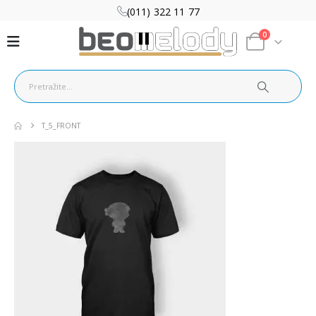
(011) 322 11 77
0
T_5_FRONT