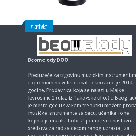
Kontakt
Beomelody DOO
Preduzeće za trgovinu muzičkim instrumenti
i opremom na veliko i malo osnovano je 2014.
godine. Prodavnica koja se nalazi u Majke
Jevrosime 2 (ulaz iz Takovske ulice) u Beograd
je mesto gde u svakom trenutku možete prona
muzičke isntrumente za decu, učenike i one
kojima je muzika hobi. U ponudi su i nastavna
sredstva za rad sa decom ranog uzrasta , za
sprovođenje muzikoterapije kao i notni materi