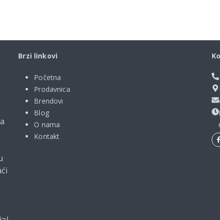
Brzi linkovi
Ko
Početna
Prodavnica
Brendovi
Blog
ma
O nama
Kontakt
u
ći
jal