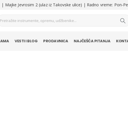
| Majke Jevrosim 2 (ulaz iz Takovske ulice) | Radno vreme: Pon-Pe
NAMA
VESTI I BLOG
PRODAVNICA
NAJČEŠĆA PITANJA
KONT