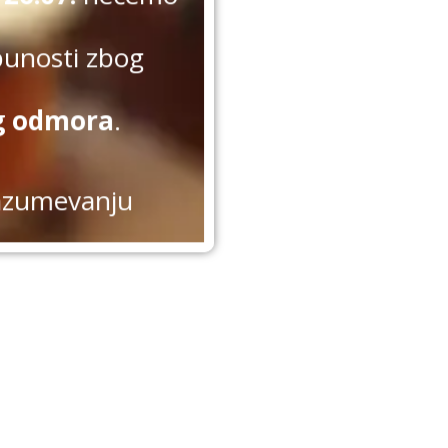
punosti zbog
g odmora
.
azumevanju