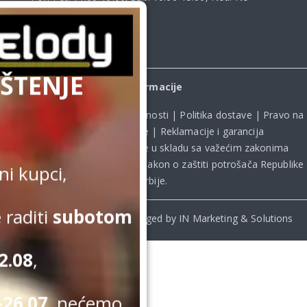
radimo
ŠTENJE
Informacije
Uslovi kupovine
|
Politika privatnosti
|
Politika dostave
|
Pravo na
odustanak od kupovine
|
Reklamacije i garancija
Kupovina na sajtu obavlja se u skladu sa važećim zakonima
Republike Srbije, uključujući **
Zakon o zaštiti potrošača Republike
i kupci,
Srbije
.
 raditi
subotom
© Beomelody.rs. 2025. Desinged by IN Marketing & Solutions
2.08
,
26.07.
nećemo