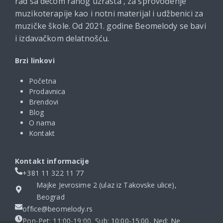
rad sa decom ranog uzrasta , za sprovođenje
muzikoterapije kao i notni materijal i udžbenici za
muzičke škole. Od 2021. godine Beomelody se bavi
i izdavačkom delatnošću.
Brzi linkovi
Početna
Prodavnica
Brendovi
Blog
O nama
Kontakt
Kontakt informacije
+381 11 322 11 77
Majke Jevrosime 2 (ulaz iz Takovske ulice),
Beograd
office@beomelody.rs
Pon-Pet: 11:00-19:00, Sub: 10:00-15:00, Ned: Ne