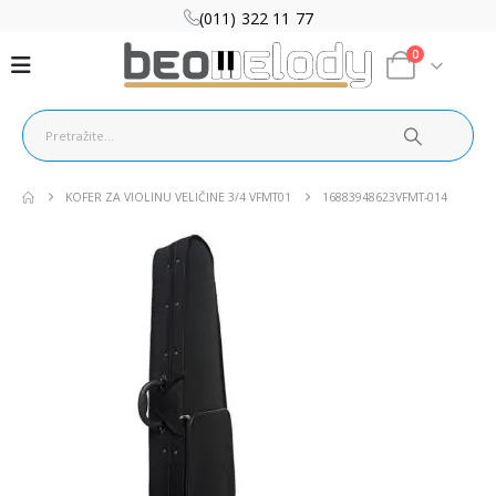
(011) 322 11 77
0
KOFER ZA VIOLINU VELIČINE 3/4 VFMT01
16883948623VFMT-014